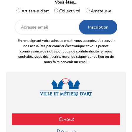
Vous êtes...
Artisan-e d'art
Collectivité
Amateur-e
Adresse
email
En renseignant votre adresse email, vous acceptez de recevoir
nos actualités par courrier électronique et vous prenez
connaissance de notre politique de confidentialité. Si vous
souhaitez vous désinscrire, merci de cliquer sur ce lien ou de
nous faire parvenir un email.
Facebook
YouTube
Instagram
LinkedIn
(s’ouvre
(s’ouvre
(s’ouvre
(s’ouvre
Contact
dans
dans
dans
dans
un
un
un
un
Découvrir