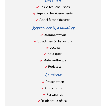
nouvel
nouvel
nouvel
nouvel
Les villes labellisées
onglet)
onglet)
onglet)
onglet)
Agenda des évènements
Appel à candidatures
Ressources & annuaires
Documentation
Structures & dispositifs
Locaux
Boutiques
Matériauthèque
Podcasts
Le réseau
Présentation
Gouvernance
Partenaires
Rejoindre le réseau