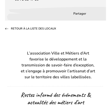
Partager
Partager
Partager
Partag
sur
sur
par
RETOUR À LA LISTE DES LOCAUX
Facebook
LinkedIn
email
(s’ouvre
(s’ouvre
dans
dans
L’association Ville et Métiers d’Art
un
un
favorise le développement et la
nouvel
nouvel
transmission de savoir-faire d’exception,
onglet)
onglet)
et s’engage à promouvoir l’artisanat d’art
sur le territoire des villes labellisées.
Restez informé des événements &
actualités des métiers d’art