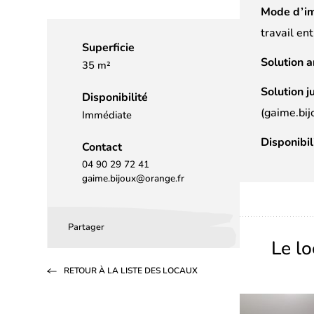
Mode d’im
travail en
Superficie
Solution a
35 m²
Solution j
Disponibilité
(gaime.bi
Immédiate
Disponibil
Contact
04 90 29 72 41
gaime.bijoux@orange.fr
Partager
Partager
Partager
Partager
Le l
sur
sur
par
RETOUR À LA LISTE DES LOCAUX
Facebook
LinkedIn
email
(s’ouvre
(s’ouvre