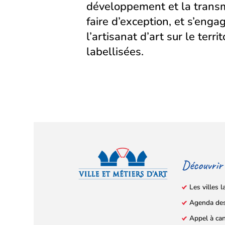
développement et la transm
faire d’exception, et s’eng
l’artisanat d’art sur le territ
labellisées.
Découvrir
Les villes l
Agenda de
Facebook
YouTube
Instagram
LinkedIn
(s’ouvre
(s’ouvre
(s’ouvre
(s’ouvre
Appel à ca