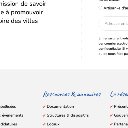
ission de savoir-
Artisan-e d'a
age à promouvoir
oire des villes
Adresse
email
En renseignant votr
par courrier électr
confidentialité. Si 
ou de nous faire pa
Ressources & annuaires
Le rése
abellisées
Documentation
Présent
s évènements
Structures & dispositifs
Gouver
ndidatures
Locaux
Partena