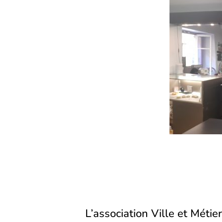
dans
dans
un
un
nouvel
nouvel
onglet)
onglet)
L’association Ville et Métier