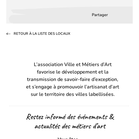
Partager
Partager
Partager
Partag
sur
sur
par
RETOUR À LA LISTE DES LOCAUX
Facebook
LinkedIn
email
(s’ouvre
(s’ouvre
dans
dans
L’association Ville et Métiers d’Art
un
un
favorise le développement et la
nouvel
nouvel
transmission de savoir-faire d’exception,
onglet)
onglet)
et s’engage à promouvoir l’artisanat d’art
sur le territoire des villes labellisées.
Restez informé des événements &
actualités des métiers d’art