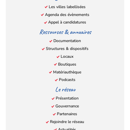
nouvel
nouvel
nouvel
nouvel
Les villes labellisées
onglet)
onglet)
onglet)
onglet)
Agenda des évènements
Appel à candidatures
Ressources & annuaires
Documentation
Structures & dispositifs
Locaux
Boutiques
Matériauthèque
Podcasts
Le réseau
Présentation
Gouvernance
Partenaires
Rejoindre le réseau
Actualités