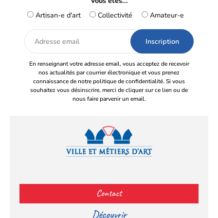
Vous êtes...
Artisan-e d'art
Collectivité
Amateur-e
Adresse
email
En renseignant votre adresse email, vous acceptez de recevoir
nos actualités par courrier électronique et vous prenez
connaissance de notre politique de confidentialité. Si vous
souhaitez vous désinscrire, merci de cliquer sur ce lien ou de
nous faire parvenir un email.
Facebook
YouTube
Instagram
LinkedIn
(s’ouvre
(s’ouvre
(s’ouvre
(s’ouvre
Contact
dans
dans
dans
dans
un
un
un
un
Découvrir