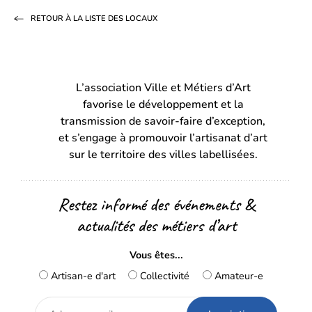
sur
sur
par
RETOUR À LA LISTE DES LOCAUX
Facebook
LinkedIn
email
(s’ouvre
(s’ouvre
dans
dans
L’association Ville et Métiers d’Art
un
un
favorise le développement et la
nouvel
nouvel
transmission de savoir-faire d’exception,
onglet)
onglet)
et s’engage à promouvoir l’artisanat d’art
sur le territoire des villes labellisées.
Restez informé des événements &
actualités des métiers d’art
Vous êtes...
Artisan-e d'art
Collectivité
Amateur-e
Adresse