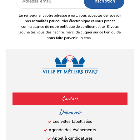
email
En renseignant votre adresse email, vous acceptez de recevoir
nos actualités par courrier électronique et vous prenez
connaissance de notre politique de confidentialité. Si vous
souhaitez vous désinscrire, merci de cliquer sur ce lien ou de
nous faire parvenir un email.
Facebook
YouTube
Instagram
LinkedIn
(s’ouvre
(s’ouvre
(s’ouvre
(s’ouvre
Contact
dans
dans
dans
dans
un
un
un
un
Découvrir
nouvel
nouvel
nouvel
nouvel
Les villes labellisées
onglet)
onglet)
onglet)
onglet)
Agenda des évènements
Appel à candidatures