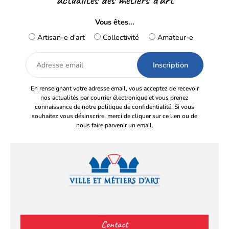
Vous êtes...
Artisan-e d'art
Collectivité
Amateur-e
Adresse
email
En renseignant votre adresse email, vous acceptez de recevoir
nos actualités par courrier électronique et vous prenez
connaissance de notre politique de confidentialité. Si vous
souhaitez vous désinscrire, merci de cliquer sur ce lien ou de
nous faire parvenir un email.
Facebook
YouTube
Instagram
LinkedIn
(s’ouvre
(s’ouvre
(s’ouvre
(s’ouvre
Contact
dans
dans
dans
dans