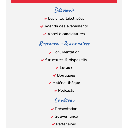
un
un
un
un
Découvrir
nouvel
nouvel
nouvel
nouvel
Les villes labellisées
onglet)
onglet)
onglet)
onglet)
Agenda des évènements
Appel à candidatures
Ressources & annuaires
Documentation
Structures & dispositifs
Locaux
Boutiques
Matériauthèque
Podcasts
Le réseau
Présentation
Gouvernance
Partenaires