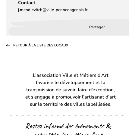
Contact
j.mendlevitch@ville-pennedagenais.fr
Partager
Partager
Partager
Partag
sur
sur
par
RETOUR À LA LISTE DES LOCAUX
Facebook
LinkedIn
email
(s’ouvre
(s’ouvre
dans
dans
L’association Ville et Métiers d’Art
un
un
favorise le développement et la
nouvel
nouvel
transmission de savoir-faire d’exception,
onglet)
onglet)
et s’engage à promouvoir l’artisanat d’art
sur le territoire des villes labellisées.
Restez informé des événements &
actualités des métiers d’art