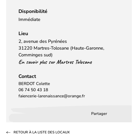
Disponibilité
Immédiate
Lieu
2, avenue des Pyrénées
31220 Martres-Tolosane (Haute-Garonne,
Comminges sud)
En savoir plus sur Martres Tolosane
Contact
BERDOT Colette
06 74 50 43 18
faiencerie-larenaissance@orange.fr
Partager
Partager
Partager
Partag
sur
sur
par
RETOUR À LA LISTE DES LOCAUX
Facebook
LinkedIn
email