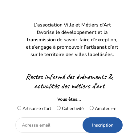
(s’ouvre
(s’ouvre
dans
dans
L’association Ville et Métiers d’Art
un
un
favorise le développement et la
nouvel
nouvel
transmission de savoir-faire d’exception,
onglet)
onglet)
et s’engage à promouvoir l’artisanat d’art
sur le territoire des villes labellisées.
Restez informé des événements &
actualités des métiers d’art
Vous êtes...
Artisan-e d'art
Collectivité
Amateur-e
Adresse
email