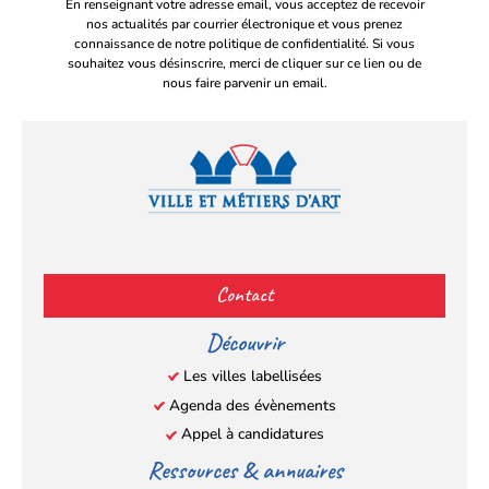
En renseignant votre adresse email, vous acceptez de recevoir
nos actualités par courrier électronique et vous prenez
connaissance de notre politique de confidentialité. Si vous
souhaitez vous désinscrire, merci de cliquer sur ce lien ou de
nous faire parvenir un email.
Facebook
YouTube
Instagram
LinkedIn
(s’ouvre
(s’ouvre
(s’ouvre
(s’ouvre
Contact
dans
dans
dans
dans
un
un
un
un
Découvrir
nouvel
nouvel
nouvel
nouvel
Les villes labellisées
onglet)
onglet)
onglet)
onglet)
Agenda des évènements
Appel à candidatures
Ressources & annuaires