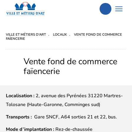
Aller
à
la
VILLE ET MÉTIERS D’ART
LOCAUX
VENTE FOND DE COMMERCE
recherche
FAÏENCERIE
Vente fond de commerce
faïencerie
Localisation :
2, avenue des Pyrénées 31220 Martres-
Tolosane (Haute-Garonne, Comminges sud)
Transports :
Gare SNCF, A64 sorties 21 et 22, bus.
Mode d’implantation :
Rez-de-chaussée