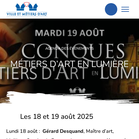
Aller
à
la
recherche
AGENDA DES ÉVÈNEMENTS
MÉTIERS D’ART EN LUMIÈRE
Les 18 et 19 août 2025
Lundi 18 août
:
Gérard Desquand
, Maître d’art,