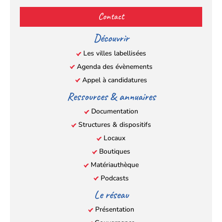
(s’ouvre
(s’ouvre
(s’ouvre
(s’ouvre
Contact
dans
dans
dans
dans
un
un
un
un
Découvrir
nouvel
nouvel
nouvel
nouvel
Les villes labellisées
onglet)
onglet)
onglet)
onglet)
Agenda des évènements
Appel à candidatures
Ressources & annuaires
Documentation
Structures & dispositifs
Locaux
Boutiques
Matériauthèque
Podcasts
Le réseau
Présentation