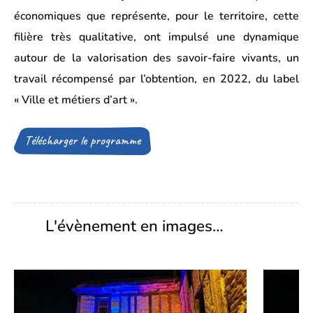
économiques que représente, pour le territoire, cette
filière très qualitative, ont impulsé une dynamique
autour de la valorisation des savoir-faire vivants, un
travail récompensé par l’obtention, en 2022, du label
« Ville et métiers d’art ».
Télécharger le programme
(Ouverture
d’un
fichier
dans
un
nouvel
onglet)
L'évènement en images…