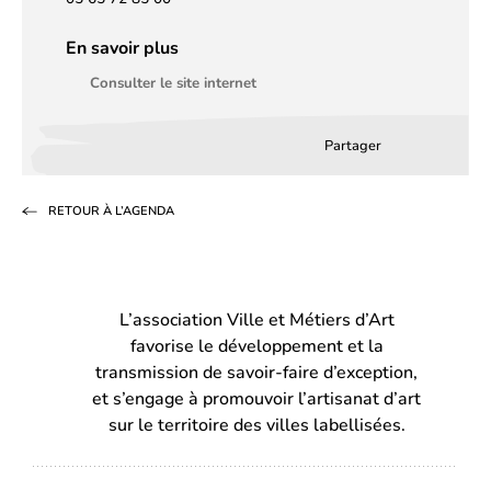
En savoir plus
Consulter le site internet
Partager
Partager
Partager
Partag
sur
sur
par
RETOUR À L’AGENDA
Facebook
LinkedIn
email
(s’ouvre
(s’ouvre
dans
dans
L’association Ville et Métiers d’Art
un
un
favorise le développement et la
nouvel
nouvel
transmission de savoir-faire d’exception,
onglet)
onglet)
et s’engage à promouvoir l’artisanat d’art
sur le territoire des villes labellisées.