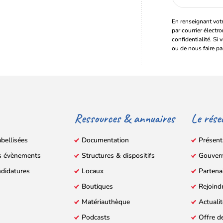
email
En renseignant votr
par courrier électr
confidentialité. Si 
ou de nous faire pa
Ressources & annuaires
Le rése
abellisées
Documentation
Présent
s évènements
Structures & dispositifs
Gouver
ndidatures
Locaux
Partena
Boutiques
Rejoind
Matériauthèque
Actuali
Podcasts
Offre d