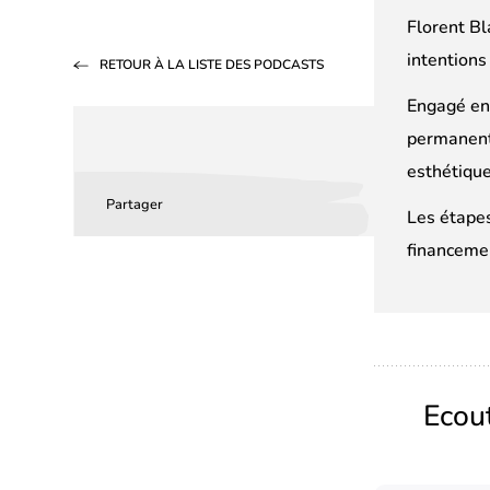
Florent Bl
intentions
RETOUR À LA LISTE DES PODCASTS
Engagé en 
permanente
esthétique
Partager
Partager
Partager
Partager
Les étapes
sur
sur
par
financemen
Facebook
LinkedIn
email
(s’ouvre
(s’ouvre
dans
dans
un
un
Ecou
nouvel
nouvel
onglet)
onglet)