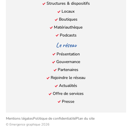
Structures & dispositifs
Locaux
Boutiques
Matériauthèque
Podcasts
Le réseau
Présentation
Gouvernance
Partenaires
Rejoindre le réseau
Actualités
Offre de services
Presse
Mentions légales
Politique de confidentialité
Plan du site
© Emergence graphique 2026
Retou