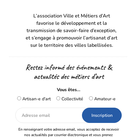
dans
dans
L’association Ville et Métiers d’Art
un
un
favorise le développement et la
nouvel
nouvel
transmission de savoir-faire d’exception,
onglet)
onglet)
et s’engage à promouvoir l’artisanat d’art
sur le territoire des villes labellisées.
Restez informé des événements &
actualités des métiers d’art
Vous êtes...
Artisan-e d'art
Collectivité
Amateur-e
Adresse
email
En renseignant votre adresse email, vous acceptez de recevoir
nos actualités par courrier électronique et vous prenez