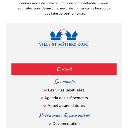
connaissance de notre politique de confidentialité. Si vous
souhaitez vous désinscrire, merci de cliquer sur ce lien ou de
nous faire parvenir un email.
Facebook
YouTube
Instagram
LinkedIn
(s’ouvre
(s’ouvre
(s’ouvre
(s’ouvre
Contact
dans
dans
dans
dans
un
un
un
un
Découvrir
nouvel
nouvel
nouvel
nouvel
Les villes labellisées
onglet)
onglet)
onglet)
onglet)
Agenda des évènements
Appel à candidatures
Ressources & annuaires
Documentation