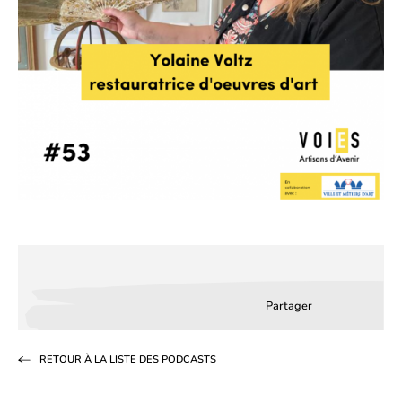
Partager
Partager
Partager
Partag
sur
sur
par
RETOUR À LA LISTE DES PODCASTS
Facebook
LinkedIn
email
(s’ouvre
(s’ouvre