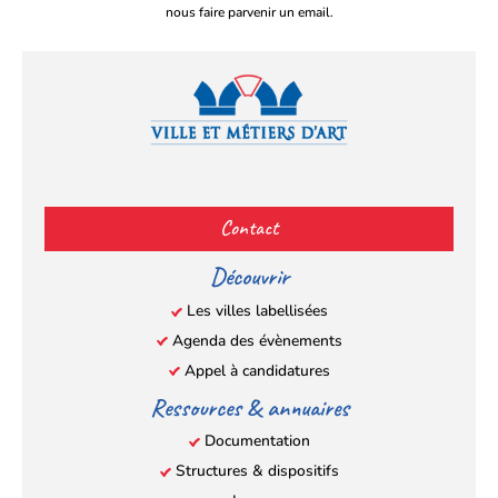
nous faire parvenir un email.
Facebook
YouTube
Instagram
LinkedIn
(s’ouvre
(s’ouvre
(s’ouvre
(s’ouvre
Contact
dans
dans
dans
dans
un
un
un
un
Découvrir
nouvel
nouvel
nouvel
nouvel
Les villes labellisées
onglet)
onglet)
onglet)
onglet)
Agenda des évènements
Appel à candidatures
Ressources & annuaires
Documentation
Structures & dispositifs