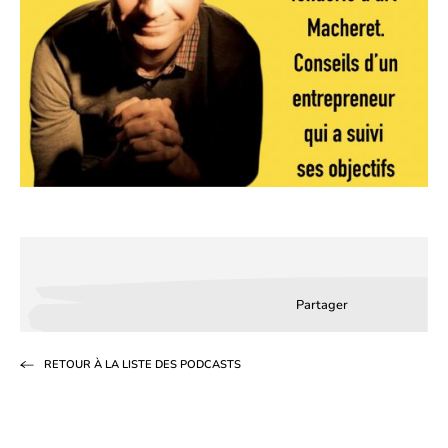
Partager
Partager
Partager
Partag
sur
sur
par
RETOUR À LA LISTE DES PODCASTS
Facebook
LinkedIn
email
(s’ouvre
(s’ouvre
dans
dans