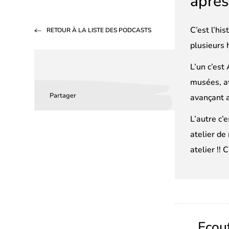
après
C’est l’hi
RETOUR À LA LISTE DES PODCASTS
plusieurs 
L’un c’est
musées, av
Partager
avançant a
Partager
Partager
Partager
sur
sur
par
L’autre c’
Facebook
LinkedIn
email
atelier de
(s’ouvre
(s’ouvre
atelier !! C
dans
dans
un
un
nouvel
nouvel
onglet)
onglet)
Ecou