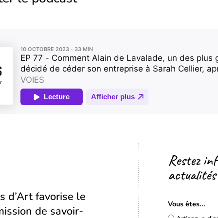
Restez in
actualités
s d’Art favorise le
Vous êtes...
ission de savoir-