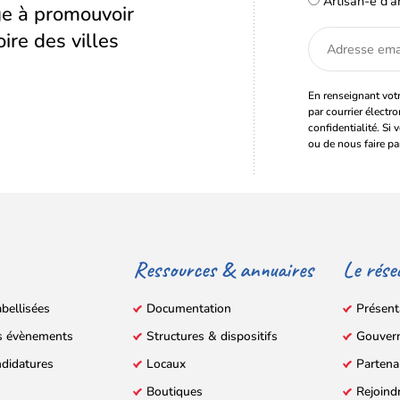
Artisan-e d'a
age à promouvoir
oire des villes
Adresse
email
En renseignant votr
par courrier électr
confidentialité. Si 
ou de nous faire pa
Ressources & annuaires
Le rése
abellisées
Documentation
Présent
s évènements
Structures & dispositifs
Gouver
ndidatures
Locaux
Partena
Boutiques
Rejoind