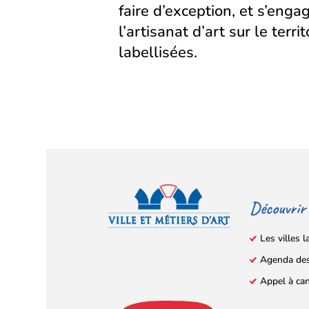
faire d’exception, et s’eng
l’artisanat d’art sur le territ
labellisées.
Découvrir
Les villes l
Agenda de
Facebook
YouTube
Instagram
LinkedIn
(s’ouvre
(s’ouvre
(s’ouvre
(s’ouvre
Appel à ca
dans
dans
dans
dans