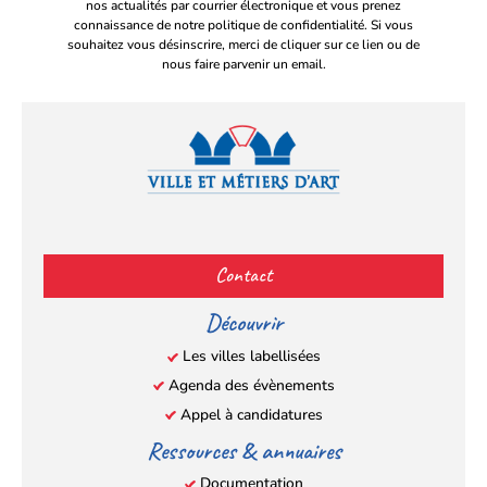
nos actualités par courrier électronique et vous prenez
connaissance de notre politique de confidentialité. Si vous
souhaitez vous désinscrire, merci de cliquer sur ce lien ou de
nous faire parvenir un email.
Facebook
YouTube
Instagram
LinkedIn
(s’ouvre
(s’ouvre
(s’ouvre
(s’ouvre
Contact
dans
dans
dans
dans
un
un
un
un
Découvrir
nouvel
nouvel
nouvel
nouvel
Les villes labellisées
onglet)
onglet)
onglet)
onglet)
Agenda des évènements
Appel à candidatures
Ressources & annuaires
Documentation