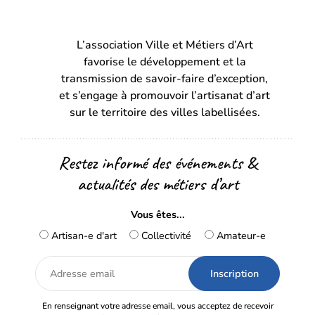
(s’ouvre
(s’ouvre
dans
dans
L’association Ville et Métiers d’Art
un
un
favorise le développement et la
nouvel
nouvel
transmission de savoir-faire d’exception,
onglet)
onglet)
et s’engage à promouvoir l’artisanat d’art
sur le territoire des villes labellisées.
Restez informé des événements &
actualités des métiers d’art
Vous êtes...
Artisan-e d'art
Collectivité
Amateur-e
Adresse
email
En renseignant votre adresse email, vous acceptez de recevoir