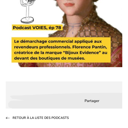
Partager
Partager
Partager
Partag
sur
sur
par
RETOUR À LA LISTE DES PODCASTS
Facebook
LinkedIn
email