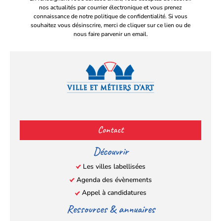
nos actualités par courrier électronique et vous prenez
connaissance de notre politique de confidentialité. Si vous
souhaitez vous désinscrire, merci de cliquer sur ce lien ou de
nous faire parvenir un email.
Facebook
YouTube
Instagram
LinkedIn
(s’ouvre
(s’ouvre
(s’ouvre
(s’ouvre
Contact
dans
dans
dans
dans
un
un
un
un
Découvrir
nouvel
nouvel
nouvel
nouvel
Les villes labellisées
onglet)
onglet)
onglet)
onglet)
Agenda des évènements
Appel à candidatures
Ressources & annuaires