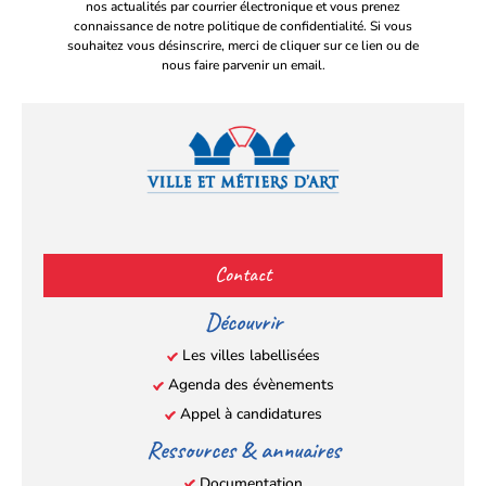
nos actualités par courrier électronique et vous prenez
connaissance de notre politique de confidentialité. Si vous
souhaitez vous désinscrire, merci de cliquer sur ce lien ou de
nous faire parvenir un email.
Facebook
YouTube
Instagram
LinkedIn
(s’ouvre
(s’ouvre
(s’ouvre
(s’ouvre
Contact
dans
dans
dans
dans
un
un
un
un
Découvrir
nouvel
nouvel
nouvel
nouvel
Les villes labellisées
onglet)
onglet)
onglet)
onglet)
Agenda des évènements
Appel à candidatures
Ressources & annuaires
Documentation