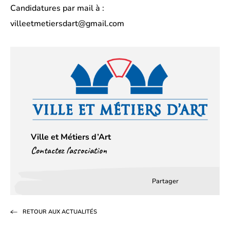
Candidatures par mail à :
villeetmetiersdart@gmail.com
Ville et Métiers d’Art
Contactez l’association
Partager
Partager
Partager
Partag
sur
sur
par
RETOUR AUX ACTUALITÉS
Facebook
LinkedIn
email