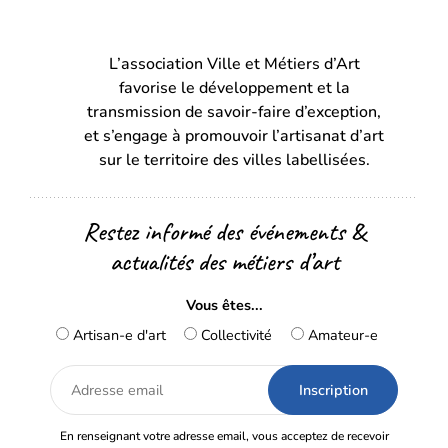
(s’ouvre
(s’ouvre
dans
dans
L’association Ville et Métiers d’Art
un
un
favorise le développement et la
nouvel
nouvel
transmission de savoir-faire d’exception,
onglet)
onglet)
et s’engage à promouvoir l’artisanat d’art
sur le territoire des villes labellisées.
Restez informé des événements &
actualités des métiers d’art
Vous êtes...
Artisan-e d'art
Collectivité
Amateur-e
Adresse
email
En renseignant votre adresse email, vous acceptez de recevoir