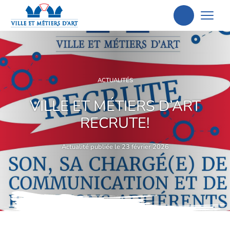
Aller
à
la
recherche
ACTUALITÉS
VILLE ET MÉTIERS D’ART
RECRUTE!
Actualité publiée le 23 février 2026