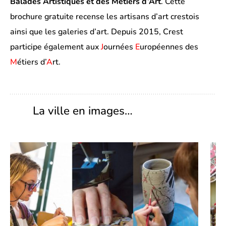
Balades Artistiques et des Métiers d’Art
. Cette
brochure gratuite recense les artisans d’art crestois
ainsi que les galeries d’art. Depuis 2015, Crest
participe également aux
J
ournées
E
uropéennes des
M
étiers d’
A
rt.
La ville en images…