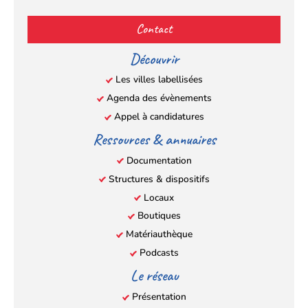
(s’ouvre
(s’ouvre
(s’ouvre
(s’ouvre
Contact
dans
dans
dans
dans
un
un
un
un
Découvrir
nouvel
nouvel
nouvel
nouvel
Les villes labellisées
onglet)
onglet)
onglet)
onglet)
Agenda des évènements
Appel à candidatures
Ressources & annuaires
Documentation
Structures & dispositifs
Locaux
Boutiques
Matériauthèque
Podcasts
Le réseau
Présentation