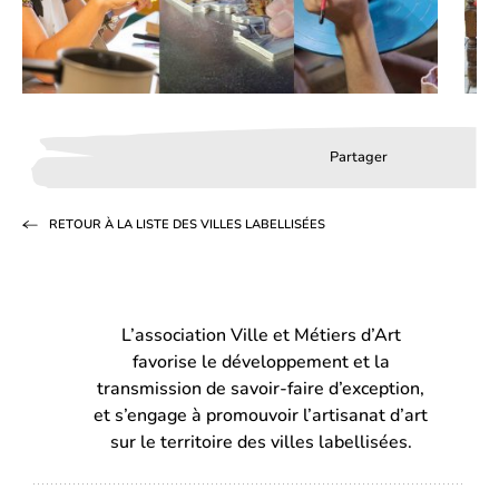
Partager
Partager
Partager
Partag
sur
sur
par
RETOUR À LA LISTE DES VILLES LABELLISÉES
Facebook
LinkedIn
email
(s’ouvre
(s’ouvre
dans
dans
L’association Ville et Métiers d’Art
un
un
favorise le développement et la
nouvel
nouvel
transmission de savoir-faire d’exception,
onglet)
onglet)
et s’engage à promouvoir l’artisanat d’art
sur le territoire des villes labellisées.