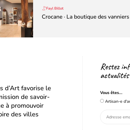
Fayl Billot
Crocane · La boutique des vanniers
Restez in
actualités
s d’Art favorise le
Vous êtes...
ission de savoir-
Artisan-e d'a
age à promouvoir
oire des villes
Adresse
email