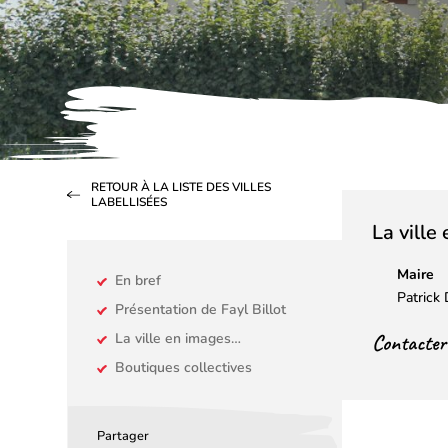
RETOUR À LA LISTE DES VILLES
LABELLISÉES
La ville
Maire
En bref
Patric
Présentation de Fayl Billot
Contacter l
La ville en images…
Boutiques collectives
Partager
Partager
Partager
Partager