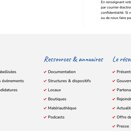
En renseignant votr
par courrier électr
confidentialité. Si 
ou de nous faire pa
Ressources & annuaires
Le rése
abellisées
Documentation
Présent
s évènements
Structures & dispositifs
Gouver
ndidatures
Locaux
Partena
Boutiques
Rejoind
Matériauthèque
Actuali
Podcasts
Offre d
Presse