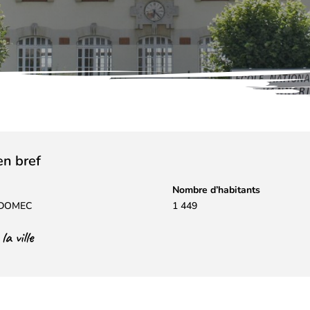
 en bref
Nombre d’habitants
k DOMEC
1 449
a ville