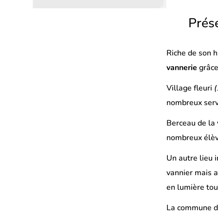
sur
sur
par
Prése
Facebook
LinkedIn
email
(s’ouvre
(s’ouvre
Riche de son h
dans
dans
vannerie
grâce 
un
un
nouvel
nouvel
Village fleuri
(
onglet)
onglet)
nombreux servi
Berceau de la
nombreux élève
Un autre lieu 
vannier mais a
en lumière tou
La commune de 