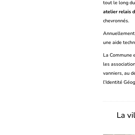
tout le long d
atelier relais 
chevronnés.
Annuellement, 
une aide techn
La Commune et
les associatio
vanniers, au d
l’Identité Gé
La v