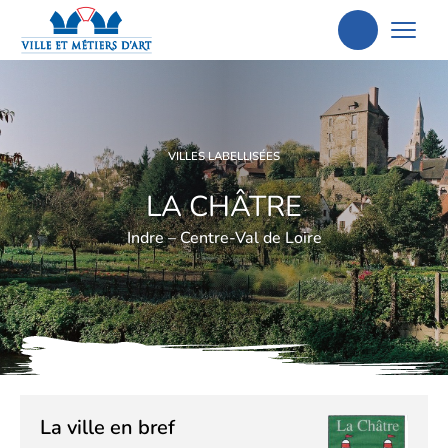
Aller
à
la
recherche
VILLES LABELLISÉES
LA CHÂTRE
Indre – Centre-Val de Loire
La ville en bref