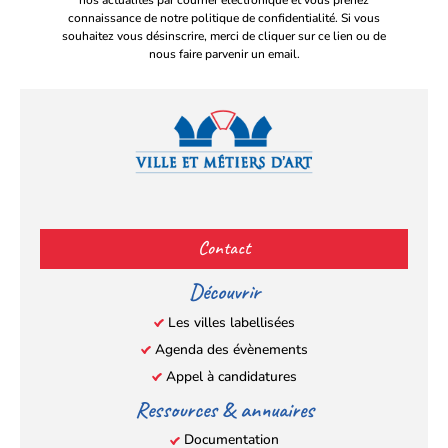
nos actualités par courrier électronique et vous prenez
connaissance de notre politique de confidentialité. Si vous
souhaitez vous désinscrire, merci de cliquer sur ce lien ou de
nous faire parvenir un email.
Facebook
YouTube
Instagram
LinkedIn
(s’ouvre
(s’ouvre
(s’ouvre
(s’ouvre
Contact
dans
dans
dans
dans
un
un
un
un
Découvrir
nouvel
nouvel
nouvel
nouvel
Les villes labellisées
onglet)
onglet)
onglet)
onglet)
Agenda des évènements
Appel à candidatures
Ressources & annuaires
Documentation