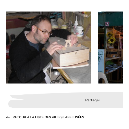
Partager
Partager
Partager
Partag
sur
sur
par
RETOUR À LA LISTE DES VILLES LABELLISÉES
Facebook
LinkedIn
email