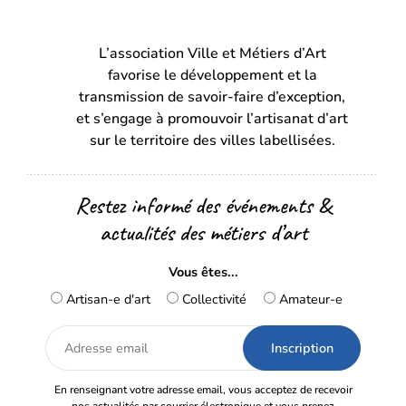
(s’ouvre
(s’ouvre
dans
dans
L’association Ville et Métiers d’Art
un
un
favorise le développement et la
nouvel
nouvel
transmission de savoir-faire d’exception,
onglet)
onglet)
et s’engage à promouvoir l’artisanat d’art
sur le territoire des villes labellisées.
Restez informé des événements &
actualités des métiers d’art
Vous êtes...
Artisan-e d'art
Collectivité
Amateur-e
Adresse
email
En renseignant votre adresse email, vous acceptez de recevoir