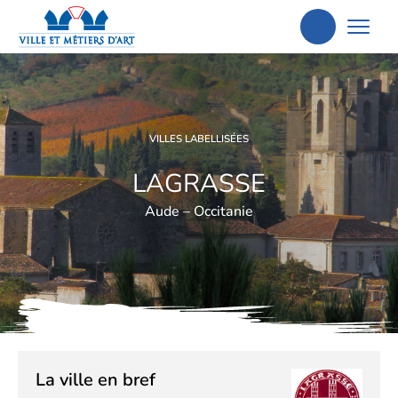
Aller
à
la
recherche
VILLES LABELLISÉES
LAGRASSE
Aude – Occitanie
La ville en bref