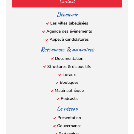
Contact
dans
dans
dans
dans
un
un
un
un
Découvrir
nouvel
nouvel
nouvel
nouvel
Les villes labellisées
onglet)
onglet)
onglet)
onglet)
Agenda des évènements
Appel à candidatures
Ressources & annuaires
Documentation
Structures & dispositifs
Locaux
Boutiques
Matériauthèque
Podcasts
Le réseau
Présentation
Gouvernance
Partenaires