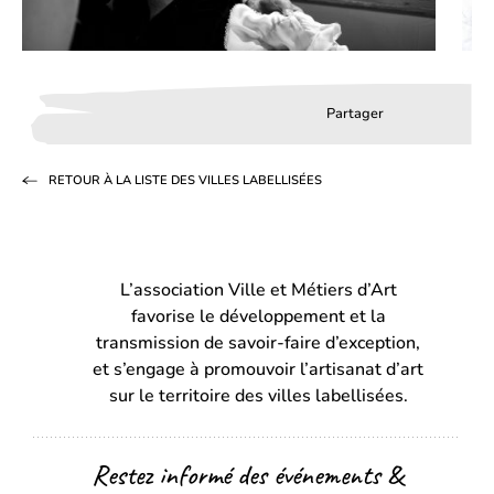
Partager
Partager
Partager
Partag
sur
sur
par
RETOUR À LA LISTE DES VILLES LABELLISÉES
Facebook
LinkedIn
email
(s’ouvre
(s’ouvre
dans
dans
L’association Ville et Métiers d’Art
un
un
favorise le développement et la
nouvel
nouvel
transmission de savoir-faire d’exception,
onglet)
onglet)
et s’engage à promouvoir l’artisanat d’art
sur le territoire des villes labellisées.
Restez informé des événements &