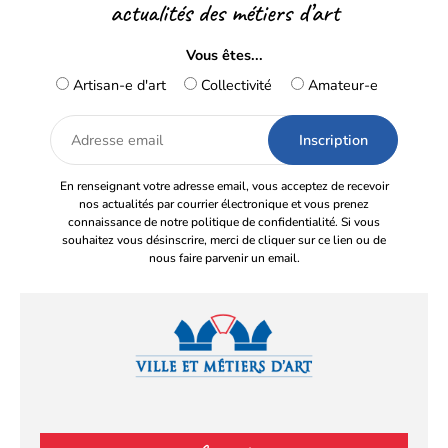
actualités des métiers d’art
Vous êtes...
Artisan-e d'art
Collectivité
Amateur-e
Adresse
email
En renseignant votre adresse email, vous acceptez de recevoir
nos actualités par courrier électronique et vous prenez
connaissance de notre politique de confidentialité. Si vous
souhaitez vous désinscrire, merci de cliquer sur ce lien ou de
nous faire parvenir un email.
Facebook
YouTube
Instagram
LinkedIn
(s’ouvre
(s’ouvre
(s’ouvre
(s’ouvre