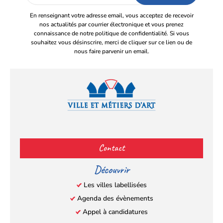
email
En renseignant votre adresse email, vous acceptez de recevoir
nos actualités par courrier électronique et vous prenez
connaissance de notre politique de confidentialité. Si vous
souhaitez vous désinscrire, merci de cliquer sur ce lien ou de
nous faire parvenir un email.
Facebook
YouTube
Instagram
LinkedIn
(s’ouvre
(s’ouvre
(s’ouvre
(s’ouvre
Contact
dans
dans
dans
dans
un
un
un
un
Découvrir
nouvel
nouvel
nouvel
nouvel
Les villes labellisées
onglet)
onglet)
onglet)
onglet)
Agenda des évènements
Appel à candidatures