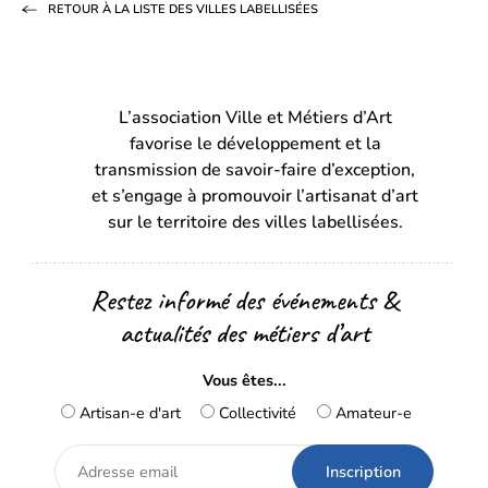
RETOUR À LA LISTE DES VILLES LABELLISÉES
Facebook
LinkedIn
email
(s’ouvre
(s’ouvre
dans
dans
L’association Ville et Métiers d’Art
un
un
favorise le développement et la
nouvel
nouvel
transmission de savoir-faire d’exception,
onglet)
onglet)
et s’engage à promouvoir l’artisanat d’art
sur le territoire des villes labellisées.
Restez informé des événements &
actualités des métiers d’art
Vous êtes...
Artisan-e d'art
Collectivité
Amateur-e
Adresse