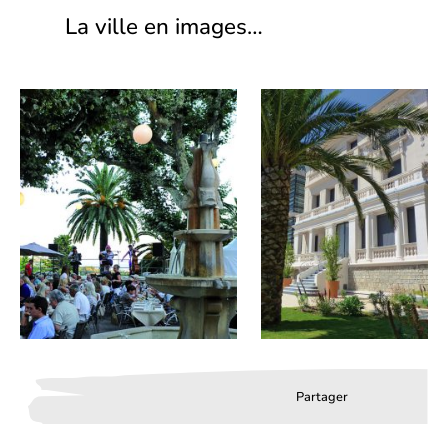
La ville en images…
Partager
Partager
Partager
Partag
sur
sur
par