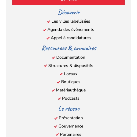
dans
dans
dans
dans
un
un
un
un
Découvrir
nouvel
nouvel
nouvel
nouvel
Les villes labellisées
onglet)
onglet)
onglet)
onglet)
Agenda des évènements
Appel à candidatures
Ressources & annuaires
Documentation
Structures & dispositifs
Locaux
Boutiques
Matériauthèque
Podcasts
Le réseau
Présentation
Gouvernance
Partenaires