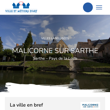
Aller
à
la
recherche
VILLES LABELLISÉES
MALICORNE SUR SARTHE
Sarthe – Pays de la Loire
La ville en bref