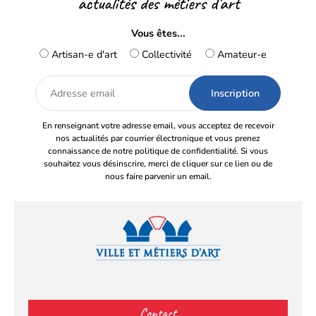
actualités des métiers d’art
Vous êtes...
Artisan-e d'art
Collectivité
Amateur-e
Adresse
email
En renseignant votre adresse email, vous acceptez de recevoir
nos actualités par courrier électronique et vous prenez
connaissance de notre politique de confidentialité. Si vous
souhaitez vous désinscrire, merci de cliquer sur ce lien ou de
nous faire parvenir un email.
Facebook
YouTube
Instagram
LinkedIn
(s’ouvre
(s’ouvre
(s’ouvre
(s’ouvre
Contact