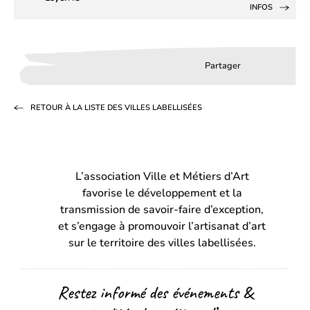
INFOS
Partager
Partager
Partager
Partag
sur
sur
par
RETOUR À LA LISTE DES VILLES LABELLISÉES
Facebook
LinkedIn
email
(s’ouvre
(s’ouvre
dans
dans
L’association Ville et Métiers d’Art
un
un
favorise le développement et la
nouvel
nouvel
transmission de savoir-faire d’exception,
onglet)
onglet)
et s’engage à promouvoir l’artisanat d’art
sur le territoire des villes labellisées.
Restez informé des événements &