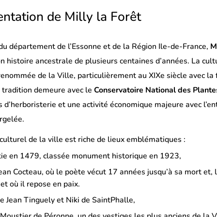
ntation de Milly la Forêt
du département de l’Essonne et de la Région Ile-de-France,
M
n histoire ancestrale de plusieurs centaines d’années. La cult
 renommée de la Ville, particulièrement au XIXe siècle avec 
a tradition demeure avec le
Conservatoire National des Plant
 d’herboristerie et une activité économique majeure avec l’en
rgelée.
culturel de la ville est riche de lieux emblématiques :
tie en 1479, classée monument historique en 1923,
ean Cocteau, où le poète vécut 17 années jusqu’à sa mort et, 
et où il repose en paix.
e Jean Tinguely et Niki de SaintPhalle,
Moustier de Péronne, un des vestiges les plus anciens de la Vil