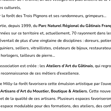
s culturels,
r la forêt des Trois Pignons et ses randonneurs, grimpeurs…
artie, depuis 1999, du
Parc Naturel Régional du Gâtinais Fran
ées sur ce territoire et, actuellement, 70 rayonnent dans le
ventail de plus d’une vingtaine de disciplines : doreurs, potie
uiniers, selliers, vitraillistes, créateurs de bijoux, restaurateu
horlogers, tailleurs de pierre…
ssociation est créée : les
Ateliers d’Art du Gâtinais
, qui reg
a reconnaissance de ces métiers d’excellence.
Milly-la-forêt favorisera cette émulsion artistique par l’ouv
Artisans d’Art du Moustier, Boutique & Ateliers.
Cette nouvel
 et de la qualité de ces artisans. Plusieurs espaces favoriseron
 espace modulable pour des formations, des ateliers, des con