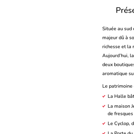
Prése
Située au sud 
majeur dû à so
richesse et la
Aujourd’hui, l
deux boutiques
aromatique su
Le patrimoine 
La Halle bâ
La maison J
de fresques 
Le Cyclop, d
La Porte du 