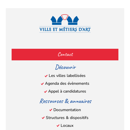
Facebook
YouTube
Instagram
LinkedIn
(s’ouvre
(s’ouvre
(s’ouvre
(s’ouvre
Contact
dans
dans
dans
dans
un
un
un
un
Découvrir
nouvel
nouvel
nouvel
nouvel
Les villes labellisées
onglet)
onglet)
onglet)
onglet)
Agenda des évènements
Appel à candidatures
Ressources & annuaires
Documentation
Structures & dispositifs
Locaux