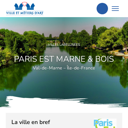
Aller
à
la
recherche
VILLES LABELLISÉES
PARIS EST MARNE & BOIS
Val-de-Marne – Île-de-France
La ville en bref