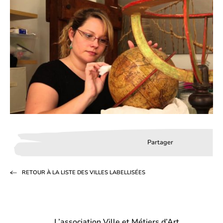
Partager
Partager
Partager
Partag
sur
sur
par
RETOUR À LA LISTE DES VILLES LABELLISÉES
Facebook
LinkedIn
email
(s’ouvre
(s’ouvre
dans
dans
L’association Ville et Métiers d’Art
un
un