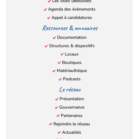
Les villes labellisées
onglet)
onglet)
onglet)
onglet)
Agenda des évènements
Appel à candidatures
Ressources & annuaires
Documentation
Structures & dispositifs
Locaux
Boutiques
Matériauthèque
Podcasts
Le réseau
Présentation
Gouvernance
Partenaires
Rejoindre le réseau
Actualités