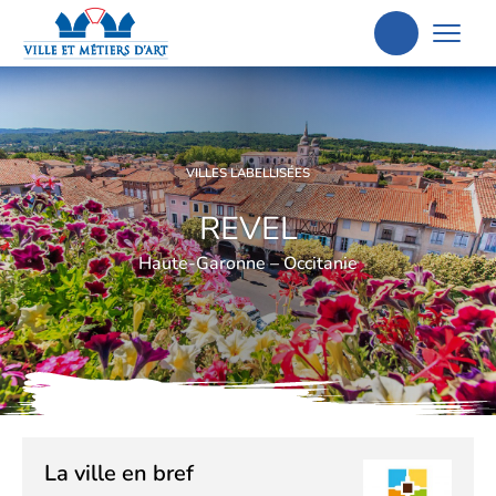
Aller
à
la
recherche
VILLES LABELLISÉES
REVEL
Haute-Garonne – Occitanie
La ville en bref