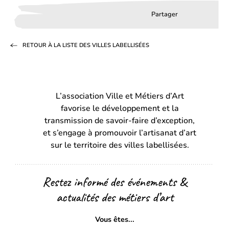
Partager
Partager
Partager
Partag
sur
sur
par
RETOUR À LA LISTE DES VILLES LABELLISÉES
Facebook
LinkedIn
email
(s’ouvre
(s’ouvre
dans
dans
L’association Ville et Métiers d’Art
un
un
favorise le développement et la
nouvel
nouvel
transmission de savoir-faire d’exception,
onglet)
onglet)
et s’engage à promouvoir l’artisanat d’art
sur le territoire des villes labellisées.
Restez informé des événements &
actualités des métiers d’art
Vous êtes...