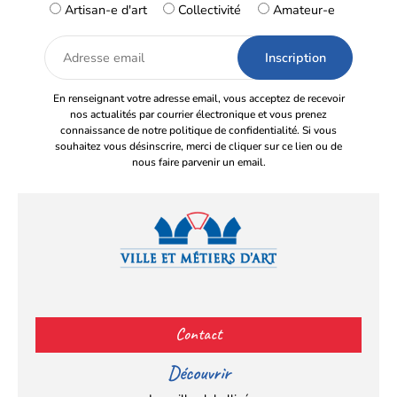
Artisan-e d'art
Collectivité
Amateur-e
Adresse
email
En renseignant votre adresse email, vous acceptez de recevoir
nos actualités par courrier électronique et vous prenez
connaissance de notre politique de confidentialité. Si vous
souhaitez vous désinscrire, merci de cliquer sur ce lien ou de
nous faire parvenir un email.
Facebook
YouTube
Instagram
LinkedIn
(s’ouvre
(s’ouvre
(s’ouvre
(s’ouvre
Contact
dans
dans
dans
dans
un
un
un
un
Découvrir
nouvel
nouvel
nouvel
nouvel