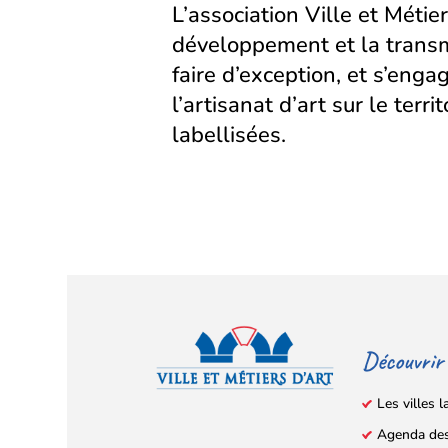
L’association Ville et Métier
développement et la transm
faire d’exception, et s’eng
l’artisanat d’art sur le territ
labellisées.
Découvrir
Les villes l
Agenda de
Facebook
YouTube
Instagram
LinkedIn