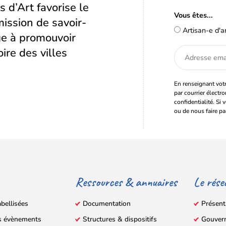
s d’Art favorise le
Vous êtes...
ission de savoir-
Artisan-e d'a
age à promouvoir
oire des villes
Adresse
email
En renseignant votr
par courrier électr
confidentialité. Si 
ou de nous faire pa
Ressources & annuaires
Le rése
abellisées
Documentation
Présent
s évènements
Structures & dispositifs
Gouver