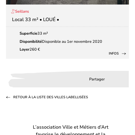
Seillans
Local 33 m² • LOUÉ •
Superficie
33 m²
Disponibilité
Disponible au 1er novembre 2020
Loyer
260 €
INFOS
Partager
Partager
Partager
Partag
sur
sur
par
RETOUR À LA LISTE DES VILLES LABELLISÉES
Facebook
LinkedIn
email
(s’ouvre
(s’ouvre
dans
dans
L’association Ville et Métiers d’Art
un
un
favorise le développement et la