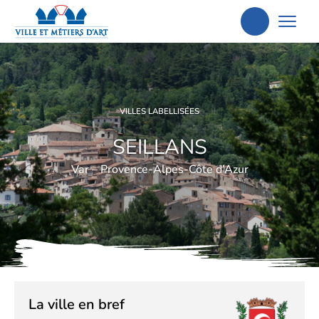
Aller
à
la
recherche
VILLES LABELLISÉES
SEILLANS
Var – Provence-Alpes-Côte d’Azur
La ville en bref