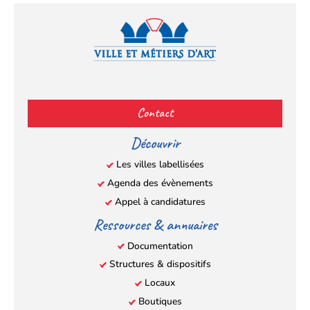
Facebook
YouTube
Instagram
LinkedIn
(s’ouvre
(s’ouvre
(s’ouvre
(s’ouvre
Contact
dans
dans
dans
dans
un
un
un
un
Découvrir
nouvel
nouvel
nouvel
nouvel
Les villes labellisées
onglet)
onglet)
onglet)
onglet)
Agenda des évènements
Appel à candidatures
Ressources & annuaires
Documentation
Structures & dispositifs
Locaux
Boutiques