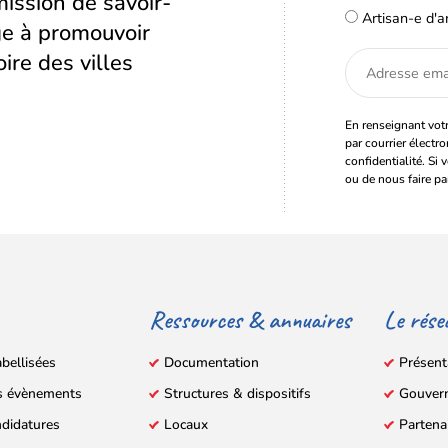
ission de savoir-
Artisan-e d'a
age à promouvoir
oire des villes
Adresse
email
En renseignant votr
par courrier électr
confidentialité. Si 
ou de nous faire pa
Ressources & annuaires
Le rése
abellisées
Documentation
Présent
s évènements
Structures & dispositifs
Gouver
ndidatures
Locaux
Partena