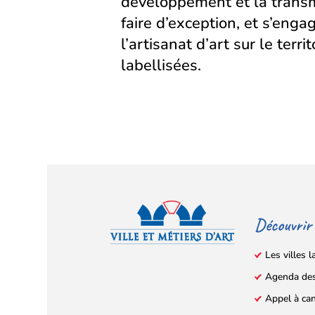
développement et la transm
faire d’exception, et s’eng
l’artisanat d’art sur le territ
labellisées.
Découvrir
Les villes l
Agenda de
Facebook
YouTube
Instagram
LinkedIn
(s’ouvre
(s’ouvre
(s’ouvre
(s’ouvre
Appel à ca