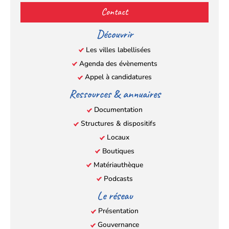
(s’ouvre
(s’ouvre
(s’ouvre
(s’ouvre
Contact
dans
dans
dans
dans
un
un
un
un
Découvrir
nouvel
nouvel
nouvel
nouvel
Les villes labellisées
onglet)
onglet)
onglet)
onglet)
Agenda des évènements
Appel à candidatures
Ressources & annuaires
Documentation
Structures & dispositifs
Locaux
Boutiques
Matériauthèque
Podcasts
Le réseau
Présentation
Gouvernance