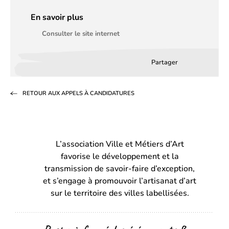
En savoir plus
Consulter le site internet
Partager
Partager
Partager
Partag
sur
sur
par
RETOUR AUX APPELS À CANDIDATURES
Facebook
LinkedIn
email
(s’ouvre
(s’ouvre
dans
dans
L’association Ville et Métiers d’Art
un
un
favorise le développement et la
nouvel
nouvel
transmission de savoir-faire d’exception,
onglet)
onglet)
et s’engage à promouvoir l’artisanat d’art
sur le territoire des villes labellisées.