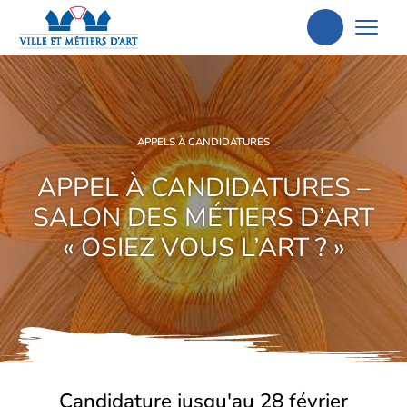
Aller
à
la
recherche
APPELS À CANDIDATURES
APPEL À CANDIDATURES –
SALON DES MÉTIERS D’ART
« OSIEZ VOUS L’ART ? »
Candidature jusqu'au 28 février