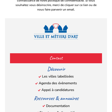
connaissance de notre politique de confidentialité. Si vous
souhaitez vous désinscrire, merci de cliquer sur ce lien ou de
nous faire parvenir un email.
Facebook
YouTube
Instagram
LinkedIn
(s’ouvre
(s’ouvre
(s’ouvre
(s’ouvre
Contact
dans
dans
dans
dans
un
un
un
un
Découvrir
nouvel
nouvel
nouvel
nouvel
Les villes labellisées
onglet)
onglet)
onglet)
onglet)
Agenda des évènements
Appel à candidatures
Ressources & annuaires
Documentation