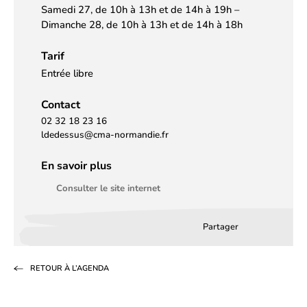
Samedi 27, de 10h à 13h et de 14h à 19h –
Dimanche 28, de 10h à 13h et de 14h à 18h
Tarif
Entrée libre
Contact
02 32 18 23 16
ldedessus@cma-normandie.fr
En savoir plus
Consulter le site internet
Partager
Partager
Partager
Partag
sur
sur
par
RETOUR À L’AGENDA
Facebook
LinkedIn
email
(s’ouvre
(s’ouvre