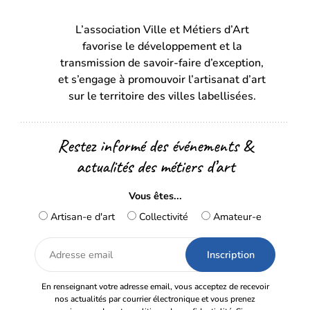
dans
dans
L’association Ville et Métiers d’Art
un
un
favorise le développement et la
nouvel
nouvel
transmission de savoir-faire d’exception,
onglet)
onglet)
et s’engage à promouvoir l’artisanat d’art
sur le territoire des villes labellisées.
Restez informé des événements &
actualités des métiers d’art
Vous êtes...
Artisan-e d'art
Collectivité
Amateur-e
Adresse
email
En renseignant votre adresse email, vous acceptez de recevoir
nos actualités par courrier électronique et vous prenez