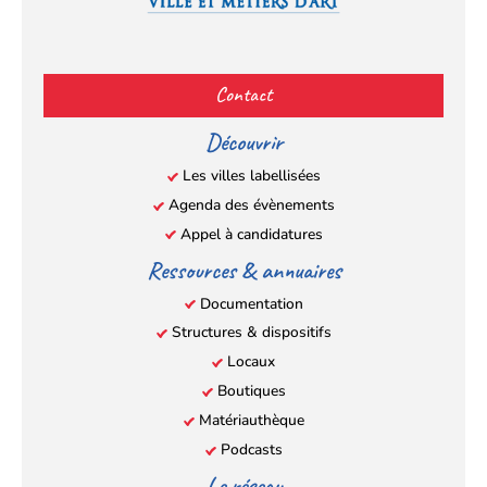
Facebook
YouTube
Instagram
LinkedIn
(s’ouvre
(s’ouvre
(s’ouvre
(s’ouvre
Contact
dans
dans
dans
dans
un
un
un
un
Découvrir
nouvel
nouvel
nouvel
nouvel
Les villes labellisées
onglet)
onglet)
onglet)
onglet)
Agenda des évènements
Appel à candidatures
Ressources & annuaires
Documentation
Structures & dispositifs
Locaux
Boutiques
Matériauthèque
Podcasts
Le réseau