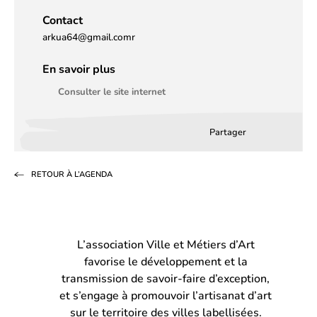
Contact
arkua64@gmail.comr
En savoir plus
Consulter le site internet
Partager
Partager
Partager
Partag
sur
sur
par
RETOUR À L’AGENDA
Facebook
LinkedIn
email
(s’ouvre
(s’ouvre
dans
dans
L’association Ville et Métiers d’Art
un
un
favorise le développement et la
nouvel
nouvel
transmission de savoir-faire d’exception,
onglet)
onglet)
et s’engage à promouvoir l’artisanat d’art
sur le territoire des villes labellisées.