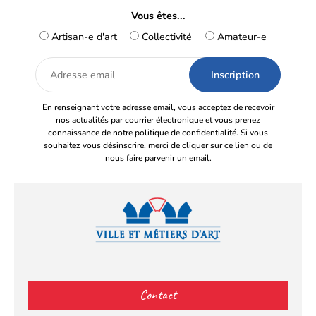
Vous êtes...
Artisan-e d'art
Collectivité
Amateur-e
Adresse
email
En renseignant votre adresse email, vous acceptez de recevoir
nos actualités par courrier électronique et vous prenez
connaissance de notre politique de confidentialité. Si vous
souhaitez vous désinscrire, merci de cliquer sur ce lien ou de
nous faire parvenir un email.
Facebook
YouTube
Instagram
LinkedIn
(s’ouvre
(s’ouvre
(s’ouvre
(s’ouvre
Contact
dans
dans
dans
dans
un
un
un
un