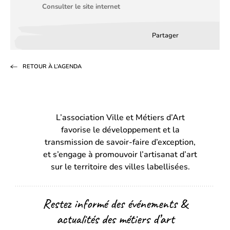
Consulter le site internet
Partager
Partager
Partager
Partag
sur
sur
par
RETOUR À L’AGENDA
Facebook
LinkedIn
email
(s’ouvre
(s’ouvre
dans
dans
L’association Ville et Métiers d’Art
un
un
favorise le développement et la
nouvel
nouvel
transmission de savoir-faire d’exception,
onglet)
onglet)
et s’engage à promouvoir l’artisanat d’art
sur le territoire des villes labellisées.
Restez informé des événements &
actualités des métiers d’art