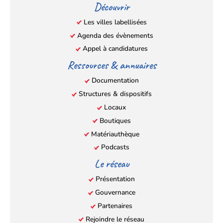
Découvrir
nouvel
nouvel
nouvel
nouvel
Les villes labellisées
onglet)
onglet)
onglet)
onglet)
Agenda des évènements
Appel à candidatures
Ressources & annuaires
Documentation
Structures & dispositifs
Locaux
Boutiques
Matériauthèque
Podcasts
Le réseau
Présentation
Gouvernance
Partenaires
Rejoindre le réseau