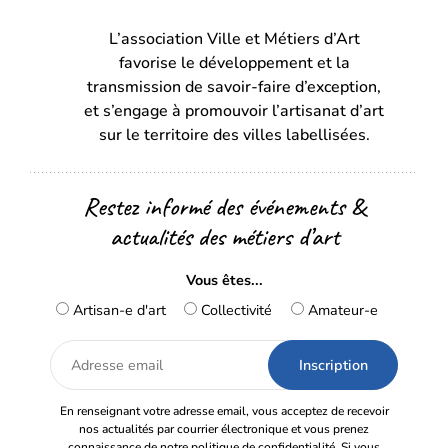
dans
dans
L’association Ville et Métiers d’Art
un
un
favorise le développement et la
nouvel
nouvel
transmission de savoir-faire d’exception,
onglet)
onglet)
et s’engage à promouvoir l’artisanat d’art
sur le territoire des villes labellisées.
Restez informé des événements &
actualités des métiers d’art
Vous êtes...
Artisan-e d'art
Collectivité
Amateur-e
Adresse
email
En renseignant votre adresse email, vous acceptez de recevoir
nos actualités par courrier électronique et vous prenez
connaissance de notre politique de confidentialité. Si vous