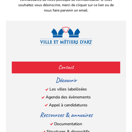
souhaitez vous désinscrire, merci de cliquer sur ce lien ou de
nous faire parvenir un email.
Facebook
YouTube
Instagram
LinkedIn
(s’ouvre
(s’ouvre
(s’ouvre
(s’ouvre
Contact
dans
dans
dans
dans
un
un
un
un
Découvrir
nouvel
nouvel
nouvel
nouvel
Les villes labellisées
onglet)
onglet)
onglet)
onglet)
Agenda des évènements
Appel à candidatures
Ressources & annuaires
Documentation
Structures & dispositifs