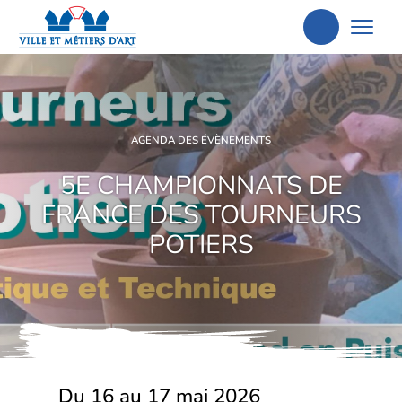
Aller
à
la
recherche
AGENDA DES ÉVÈNEMENTS
5E CHAMPIONNATS DE
FRANCE DES TOURNEURS
POTIERS
Du 16 au 17 mai 2026