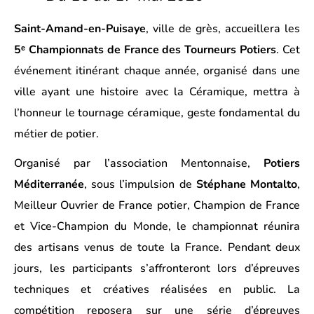
Saint-Amand-en-Puisaye
, ville de gr
è
s, accueillera les
5ᵉ Championnats de France des Tourneurs Potiers
. Cet
événement itinérant chaque année, organisé dans une
ville ayant une histoire avec la Céramique, mettra à
l’honneur le tournage céramique, geste fondamental du
métier de potier.
Organisé par l’association Mentonnaise,
Potiers
M
é
diterran
ée
, sous l’impulsion de
Stéphane Montalto
,
Meilleur Ouvrier de France potier, Champion de France
et Vice-Champion du Monde, le championnat réunira
des artisans venus de toute la France. Pendant deux
jours, les participants s’affronteront lors d’épreuves
techniques et créatives réalisé
es en public. La
comp
étition reposera sur une série d’épreuves