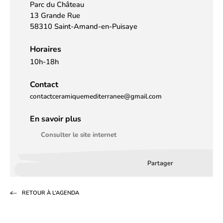
Parc du Château
13 Grande Rue
58310 Saint-Amand-en-Puisaye
Horaires
10h-18h
Contact
contactceramiquemediterranee@gmail.com
En savoir plus
Consulter le site internet
Partager
Partager
Partager
Partag
sur
sur
par
RETOUR À L’AGENDA
Facebook
LinkedIn
email
(s’ouvre
(s’ouvre