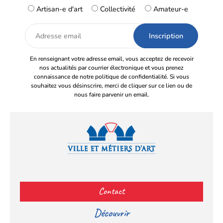
Artisan-e d'art
Collectivité
Amateur-e
Adresse
email
En renseignant votre adresse email, vous acceptez de recevoir
nos actualités par courrier électronique et vous prenez
connaissance de notre politique de confidentialité. Si vous
souhaitez vous désinscrire, merci de cliquer sur ce lien ou de
nous faire parvenir un email.
Facebook
YouTube
Instagram
LinkedIn
(s’ouvre
(s’ouvre
(s’ouvre
(s’ouvre
Contact
dans
dans
dans
dans
un
un
un
un
Découvrir
nouvel
nouvel
nouvel
nouvel