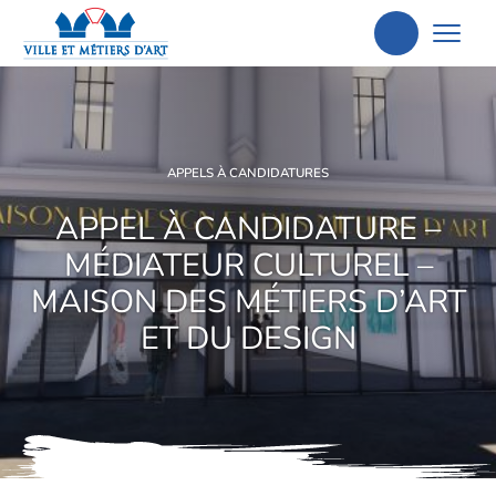
Aller
à
la
recherche
APPELS À CANDIDATURES
APPEL À CANDIDATURE –
MÉDIATEUR CULTUREL –
MAISON DES MÉTIERS D’ART
ET DU DESIGN