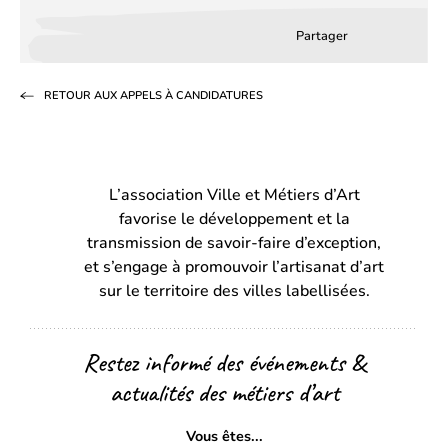
Partager
Partager
Partager
Partag
sur
sur
par
RETOUR AUX APPELS À CANDIDATURES
Facebook
LinkedIn
email
(s’ouvre
(s’ouvre
dans
dans
L’association Ville et Métiers d’Art
un
un
favorise le développement et la
nouvel
nouvel
transmission de savoir-faire d’exception,
onglet)
onglet)
et s’engage à promouvoir l’artisanat d’art
sur le territoire des villes labellisées.
Restez informé des événements &
actualités des métiers d’art
Vous êtes...