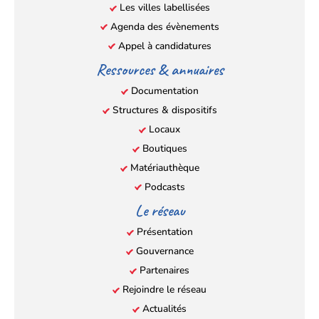
Les villes labellisées
onglet)
onglet)
onglet)
onglet)
Agenda des évènements
Appel à candidatures
Ressources & annuaires
Documentation
Structures & dispositifs
Locaux
Boutiques
Matériauthèque
Podcasts
Le réseau
Présentation
Gouvernance
Partenaires
Rejoindre le réseau
Actualités