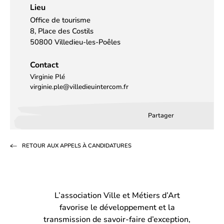
Lieu
Office de tourisme
8, Place des Costils
50800 Villedieu-les-Poêles
Contact
Virginie Plé
virginie.ple@villedieuintercom.fr
Partager
Partager
Partager
Partag
sur
sur
par
RETOUR AUX APPELS À CANDIDATURES
Facebook
LinkedIn
email
(s’ouvre
(s’ouvre
dans
dans
L’association Ville et Métiers d’Art
un
un
favorise le développement et la
nouvel
nouvel
transmission de savoir-faire d’exception,