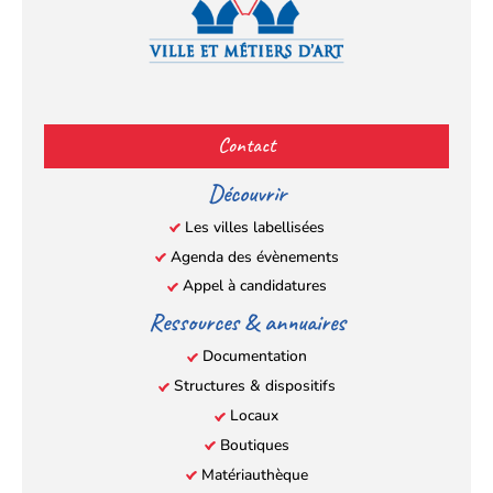
Facebook
YouTube
Instagram
LinkedIn
(s’ouvre
(s’ouvre
(s’ouvre
(s’ouvre
Contact
dans
dans
dans
dans
un
un
un
un
Découvrir
nouvel
nouvel
nouvel
nouvel
Les villes labellisées
onglet)
onglet)
onglet)
onglet)
Agenda des évènements
Appel à candidatures
Ressources & annuaires
Documentation
Structures & dispositifs
Locaux
Boutiques
Matériauthèque