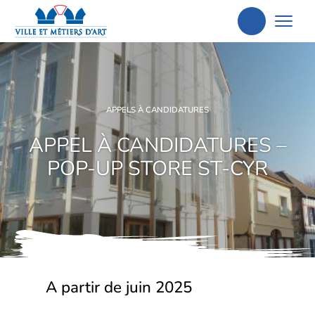
Aller
à
la
recherche
APPELS À CANDIDATURES
APPEL À CANDIDATURES –
POP-UP STORE ST-CYR
A partir de juin 2025