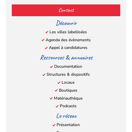
(s’ouvre
(s’ouvre
(s’ouvre
(s’ouvre
Contact
dans
dans
dans
dans
un
un
un
un
Découvrir
nouvel
nouvel
nouvel
nouvel
Les villes labellisées
onglet)
onglet)
onglet)
onglet)
Agenda des évènements
Appel à candidatures
Ressources & annuaires
Documentation
Structures & dispositifs
Locaux
Boutiques
Matériauthèque
Podcasts
Le réseau
Présentation