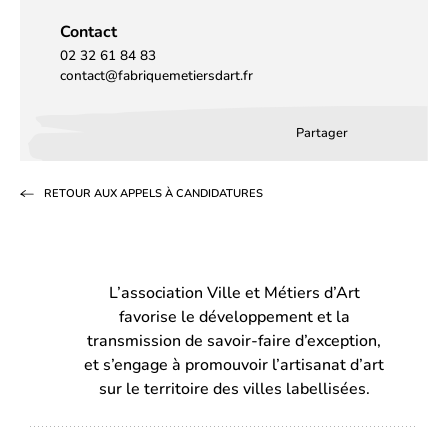
Contact
02 32 61 84 83
contact@fabriquemetiersdart.fr
Partager
Partager
Partager
Partag
sur
sur
par
RETOUR AUX APPELS À CANDIDATURES
Facebook
LinkedIn
email
(s’ouvre
(s’ouvre
dans
dans
L’association Ville et Métiers d’Art
un
un
favorise le développement et la
nouvel
nouvel
transmission de savoir-faire d’exception,
onglet)
onglet)
et s’engage à promouvoir l’artisanat d’art
sur le territoire des villes labellisées.