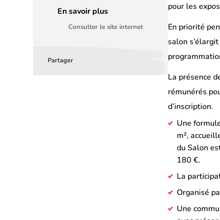
pour les expos
En savoir plus
En priorité pe
Consulter le site internet
salon s’élargi
programmation 
Partager
Partager
Partager
Partager
La présence de
sur
sur
par
rémunérés pour
Facebook
LinkedIn
email
d’inscription.
(s’ouvre
(s’ouvre
Une formule
dans
dans
m², accueill
un
un
du Salon est
nouvel
nouvel
180 €.
onglet)
onglet)
La participa
Organisé pa
Une communic