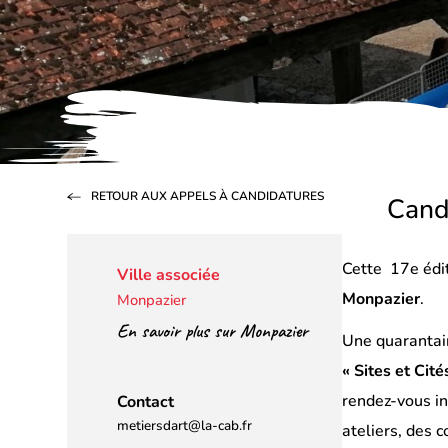
RETOUR AUX APPELS À CANDIDATURES
Cand
Cette 17e édi
Ville associée
Monpazier
.
Monpazier
En savoir plus sur Monpazier
Une quarantai
« Sites et Ci
rendez-vous in
Contact
metiersdart@la-cab.fr
ateliers, des 