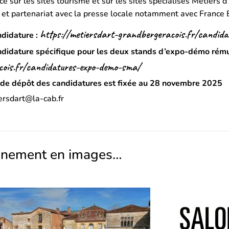
e sur les sites tourisme et sur les sites spécialisés Métiers d’
 et partenariat avec la presse locale notamment avec France B
https://metiersdart-grandbergeracois.fr/candid
didature :
ndidature spécifique pour les deux stands d’expo-démo rému
ois.fr/candidatures-expo-demo-sma/
e de dépôt des candidatures est fixée au 28 novembre 2025
ersdart@la-cab.fr
ènement en images…