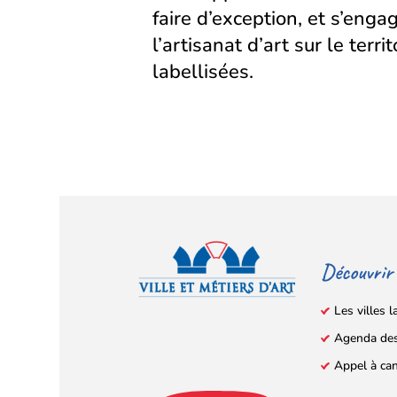
faire d’exception, et s’eng
l’artisanat d’art sur le territ
labellisées.
Découvrir
Les villes l
Agenda de
Facebook
YouTube
Instagram
LinkedIn
(s’ouvre
(s’ouvre
(s’ouvre
(s’ouvre
Appel à ca
dans
dans
dans
dans