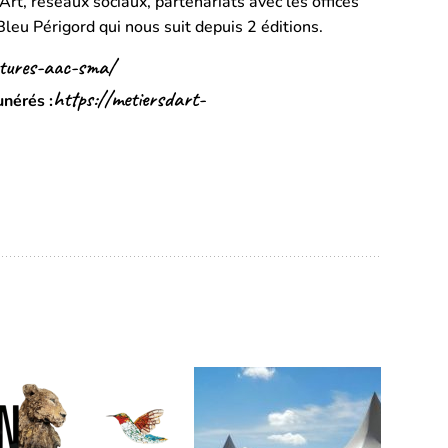
Art, réseaux sociaux, partenariats avec les offices
leu Périgord qui nous suit depuis 2 éditions.
atures-aac-sma/
https://metiersdart-
nérés :