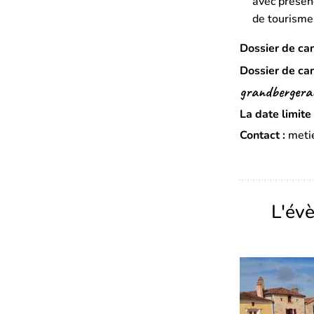
avec présenc
de tourisme
Dossier de can
Dossier de ca
grandbergerac
La date limit
Contact :
meti
L'év