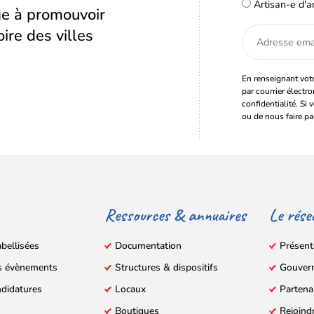
Artisan-e d'a
age à promouvoir
oire des villes
Adresse
email
En renseignant votr
par courrier électr
confidentialité. Si 
ou de nous faire pa
Ressources & annuaires
Le rése
abellisées
Documentation
Présent
s évènements
Structures & dispositifs
Gouver
ndidatures
Locaux
Partena
Boutiques
Rejoind