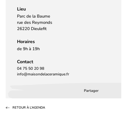
Lieu
Parc de la Baume
rue des Reymonds
26220 Dieulefit
Horaires
de 9h à 19h
Contact
04 75 50 20 98
info@maisondelaceramique.fr
Partager
Partager
Partager
Partag
sur
sur
par
RETOUR À L’AGENDA
Facebook
LinkedIn
email
(s’ouvre
(s’ouvre