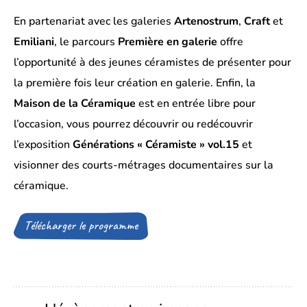
En partenariat avec les galeries
Artenostrum
,
Craft
et
Emiliani
, le parcours
Première en galerie
offre
l’opportunité à des jeunes céramistes de présenter pour
la première fois leur création en galerie. Enfin, la
Maison de la Céramique
est en entrée libre pour
l’occasion, vous pourrez découvrir ou redécouvrir
l’exposition
Générations « Céramiste » vol.15
et
visionner des courts-métrages documentaires sur la
céramique.
Télécharger le programme
(Ouverture
d’un
fichier
dans
un
nouvel
onglet)