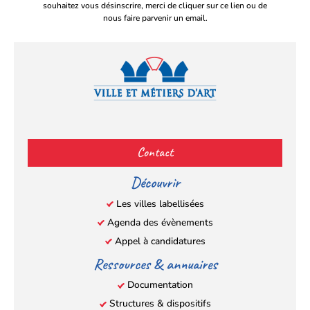
souhaitez vous désinscrire, merci de cliquer sur ce lien ou de
nous faire parvenir un email.
Facebook
YouTube
Instagram
LinkedIn
(s’ouvre
(s’ouvre
(s’ouvre
(s’ouvre
Contact
dans
dans
dans
dans
un
un
un
un
Découvrir
nouvel
nouvel
nouvel
nouvel
Les villes labellisées
onglet)
onglet)
onglet)
onglet)
Agenda des évènements
Appel à candidatures
Ressources & annuaires
Documentation
Structures & dispositifs