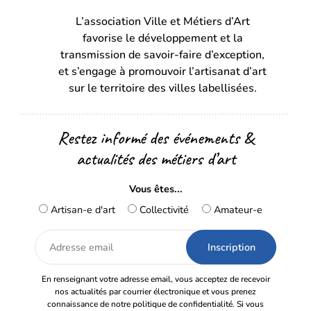
dans
dans
L’association Ville et Métiers d’Art
un
un
favorise le développement et la
nouvel
nouvel
transmission de savoir-faire d’exception,
onglet)
onglet)
et s’engage à promouvoir l’artisanat d’art
sur le territoire des villes labellisées.
Restez informé des événements &
actualités des métiers d’art
Vous êtes...
Artisan-e d'art
Collectivité
Amateur-e
Adresse
email
En renseignant votre adresse email, vous acceptez de recevoir
nos actualités par courrier électronique et vous prenez
connaissance de notre politique de confidentialité. Si vous