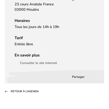
23 cours Anatole France
03000 Moulins
Horaires
Tous les jours de 14h à 19h
Tarif
Entrée libre
En savoir plus
Consulter le site internet
Partager
Partager
Partager
Partag
sur
sur
par
RETOUR À L’AGENDA
Facebook
LinkedIn
email
(s’ouvre
(s’ouvre
dans
dans