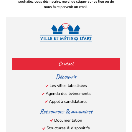
souhaitez vous désinscrire, merci de cliquer sur ce lien ou de
nous faire parvenir un email.
Facebook
YouTube
Instagram
LinkedIn
(s’ouvre
(s’ouvre
(s’ouvre
(s’ouvre
Contact
dans
dans
dans
dans
un
un
un
un
Découvrir
nouvel
nouvel
nouvel
nouvel
Les villes labellisées
onglet)
onglet)
onglet)
onglet)
Agenda des évènements
Appel à candidatures
Ressources & annuaires
Documentation
Structures & dispositifs