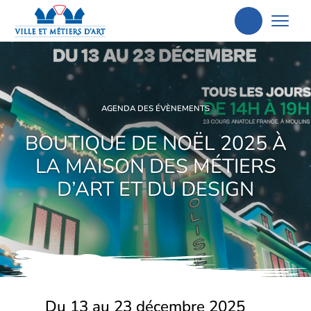
Aller
à
la
recherche
AGENDA DES ÉVÈNEMENTS
BOUTIQUE DE NOËL 2025 À
LA MAISON DES MÉTIERS
D’ART ET DU DESIGN
Du 13 au 23 décembre 2025