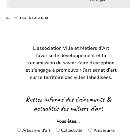
Partager
Partager
Partag
sur
sur
par
RETOUR À L’AGENDA
Facebook
LinkedIn
email
(s’ouvre
(s’ouvre
dans
dans
L’association Ville et Métiers d’Art
un
un
favorise le développement et la
nouvel
nouvel
transmission de savoir-faire d’exception,
onglet)
onglet)
et s’engage à promouvoir l’artisanat d’art
sur le territoire des villes labellisées.
Restez informé des événements &
actualités des métiers d’art
Vous êtes...
Artisan-e d'art
Collectivité
Amateur-e