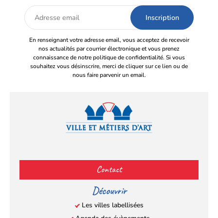
Adresse
email
En renseignant votre adresse email, vous acceptez de recevoir
nos actualités par courrier électronique et vous prenez
connaissance de notre politique de confidentialité. Si vous
souhaitez vous désinscrire, merci de cliquer sur ce lien ou de
nous faire parvenir un email.
Facebook
YouTube
Instagram
LinkedIn
(s’ouvre
(s’ouvre
(s’ouvre
(s’ouvre
Contact
dans
dans
dans
dans
un
un
un
un
Découvrir
nouvel
nouvel
nouvel
nouvel
Les villes labellisées
onglet)
onglet)
onglet)
onglet)