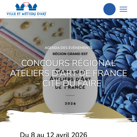
Aller
à
la
recherche
AGENDA DES ÉVÈNEMENTS
CONCOURS RÉGIONAL
ATELIERS D’ART DE FRANCE
– CITÉ DU FAIRE
Du 8 au 12 avril 2026