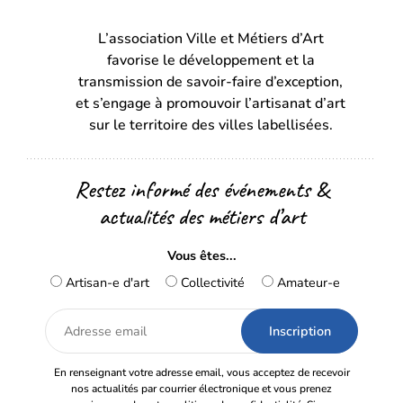
dans
dans
L’association Ville et Métiers d’Art
un
un
favorise le développement et la
nouvel
nouvel
transmission de savoir-faire d’exception,
onglet)
onglet)
et s’engage à promouvoir l’artisanat d’art
sur le territoire des villes labellisées.
Restez informé des événements &
actualités des métiers d’art
Vous êtes...
Artisan-e d'art
Collectivité
Amateur-e
Adresse
email
En renseignant votre adresse email, vous acceptez de recevoir
nos actualités par courrier électronique et vous prenez