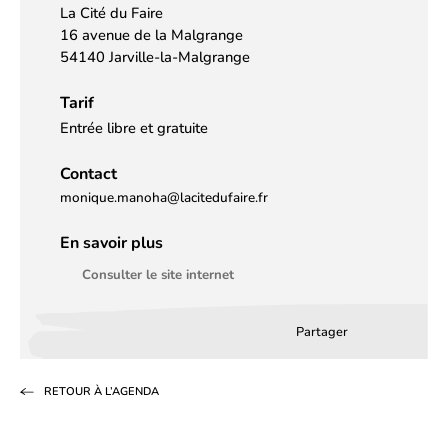
La Cité du Faire
16 avenue de la Malgrange
54140 Jarville-la-Malgrange
Tarif
Entrée libre et gratuite
Contact
monique.manoha@lacitedufaire.fr
En savoir plus
Consulter le site internet
Partager
Partager
Partager
Partag
sur
sur
par
RETOUR À L’AGENDA
Facebook
LinkedIn
email
(s’ouvre
(s’ouvre