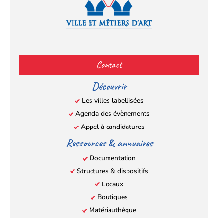
Facebook
YouTube
Instagram
LinkedIn
(s’ouvre
(s’ouvre
(s’ouvre
(s’ouvre
Contact
dans
dans
dans
dans
un
un
un
un
Découvrir
nouvel
nouvel
nouvel
nouvel
Les villes labellisées
onglet)
onglet)
onglet)
onglet)
Agenda des évènements
Appel à candidatures
Ressources & annuaires
Documentation
Structures & dispositifs
Locaux
Boutiques
Matériauthèque