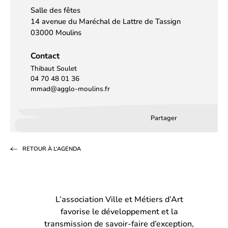
Salle des fêtes
14 avenue du Maréchal de Lattre de Tassign
03000 Moulins
Contact
Thibaut Soulet
04 70 48 01 36
mmad@agglo-moulins.fr
Partager
Partager
Partager
Partag
sur
sur
par
RETOUR À L’AGENDA
Facebook
LinkedIn
email
(s’ouvre
(s’ouvre
dans
dans
L’association Ville et Métiers d’Art
un
un
favorise le développement et la
nouvel
nouvel
transmission de savoir-faire d’exception,