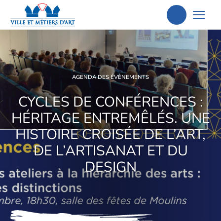
Aller
à
la
recherche
AGENDA DES ÉVÈNEMENTS
CYCLES DE CONFÉRENCES :
HÉRITAGE ENTREMÊLÉS. UNE
HISTOIRE CROISÉE DE L’ART,
DE L’ARTISANAT ET DU
DESIGN