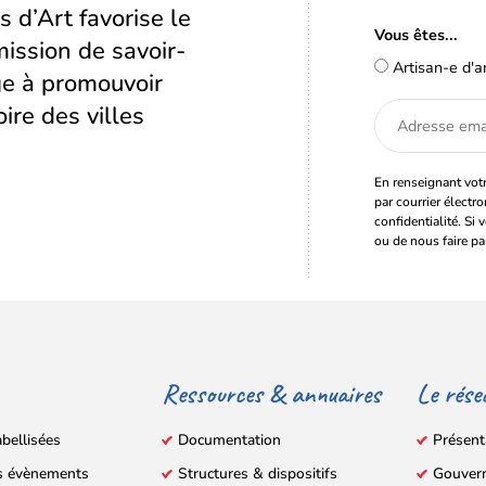
s d’Art favorise le
Vous êtes...
ission de savoir-
Artisan-e d'a
age à promouvoir
oire des villes
Adresse
email
En renseignant votr
par courrier électr
confidentialité. Si 
ou de nous faire pa
Ressources & annuaires
Le rése
abellisées
Documentation
Présent
s évènements
Structures & dispositifs
Gouver