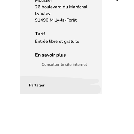
Moustier
26 boulevard du Maréchal
Lyautey
91490 Milly-la-Forêt
Tarif
Entrée libre et gratuite
En savoir plus
Consulter le site internet
Partager
Partager
Partager
Partager
sur
sur
par
Facebook
LinkedIn
email
(s’ouvre
(s’ouvre
dans
dans
un
un