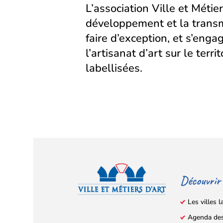
L’association Ville et Métier
développement et la transm
faire d’exception, et s’eng
l’artisanat d’art sur le territ
labellisées.
Découvrir
Les villes l
Agenda de
Facebook
YouTube
Instagram
LinkedIn