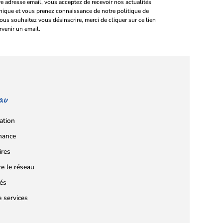
e adresse email, vous acceptez de recevoir nos actualités
onique et vous prenez connaissance de notre politique de
vous souhaitez vous désinscrire, merci de cliquer sur ce lien
rvenir un email.
au
ation
nance
ires
re le réseau
tés
e services