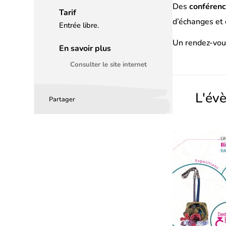
Des
conférenc
Tarif
d’échanges et 
Entrée libre.
Un rendez-vous
En savoir plus
Consulter le site internet
L'év
Partager
Partager
Partager
Partager
sur
sur
par
Facebook
LinkedIn
email
(s’ouvre
(s’ouvre
dans
dans
un
un
nouvel
nouvel
onglet)
onglet)