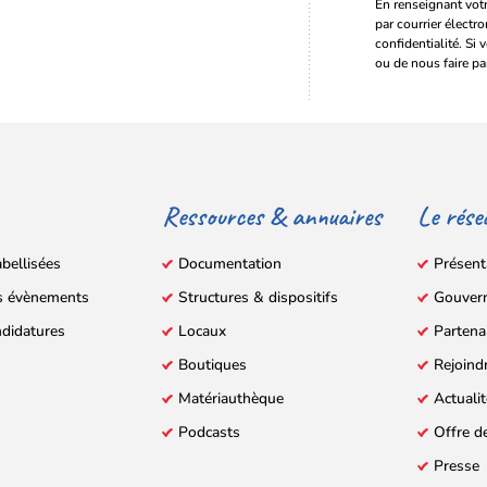
En renseignant votr
par courrier électr
confidentialité. Si 
ou de nous faire pa
Ressources & annuaires
Le rése
abellisées
Documentation
Présent
s évènements
Structures & dispositifs
Gouver
ndidatures
Locaux
Partena
Boutiques
Rejoind
Matériauthèque
Actuali
Podcasts
Offre d
Presse