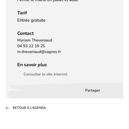
Tarif
Entrée gratuite
Contact
Myriam Theveniaud
04 93 22 19 25
m.theveniaud@cagnes.fr
En savoir plus
Consulter le site internet
Partager
Partager
Partager
Partag
sur
sur
par
RETOUR À L’AGENDA
Facebook
LinkedIn
email
(s’ouvre
(s’ouvre
dans
dans