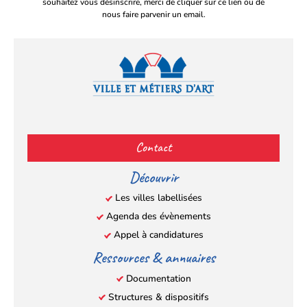
souhaitez vous désinscrire, merci de cliquer sur ce lien ou de
nous faire parvenir un email.
Facebook
YouTube
Instagram
LinkedIn
(s’ouvre
(s’ouvre
(s’ouvre
(s’ouvre
Contact
dans
dans
dans
dans
un
un
un
un
Découvrir
nouvel
nouvel
nouvel
nouvel
Les villes labellisées
onglet)
onglet)
onglet)
onglet)
Agenda des évènements
Appel à candidatures
Ressources & annuaires
Documentation
Structures & dispositifs