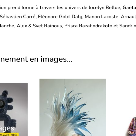
ion prend forme à travers les univers de Jocelyn Bellue, Gaëtan
ébastien Carré, Eléonore Gold-Dalg, Manon Lacoste, Arnauld 
nche, Alex & Svet Rainous, Prisca Razafindrakoto et Sandrine
ènement en images…