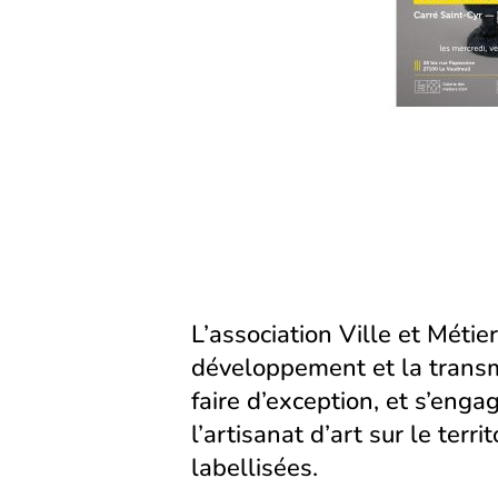
Facebook
LinkedIn
email
(s’ouvre
(s’ouvre
dans
dans
un
un
nouvel
nouvel
onglet)
onglet)
L’association Ville et Métier
développement et la transm
faire d’exception, et s’eng
l’artisanat d’art sur le territ
labellisées.