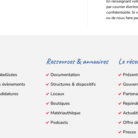
En renseignant votr
par courrier électr
confidentialité. Si 
ou de nous faire pa
Ressources & annuaires
Le rése
abellisées
Documentation
Présent
s évènements
Structures & dispositifs
Gouver
ndidatures
Locaux
Partena
Boutiques
Rejoind
Matériauthèque
Actuali
Podcasts
Offre d
Presse