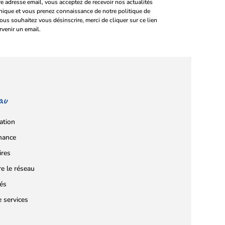
e adresse email, vous acceptez de recevoir nos actualités
onique et vous prenez connaissance de notre politique de
vous souhaitez vous désinscrire, merci de cliquer sur ce lien
rvenir un email.
au
ation
nance
ires
re le réseau
tés
e services