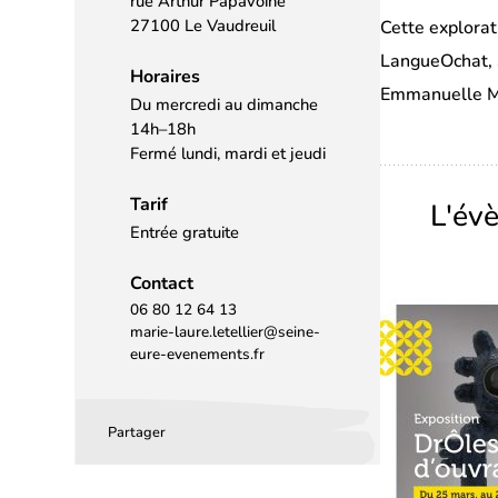
rue Arthur Papavoine
27100 Le Vaudreuil
Cette explorat
LangueOchat, S
Horaires
Emmanuelle Ma
Du mercredi au dimanche
14h–18h
Fermé lundi, mardi et jeudi
Tarif
L'év
Entrée gratuite
Contact
06 80 12 64 13
marie-laure.letellier@seine-
eure-evenements.fr
Partager
Partager
Partager
Partager
sur
sur
par