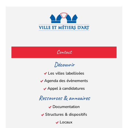
Facebook
YouTube
Instagram
LinkedIn
(s’ouvre
(s’ouvre
(s’ouvre
(s’ouvre
Contact
dans
dans
dans
dans
un
un
un
un
Découvrir
nouvel
nouvel
nouvel
nouvel
Les villes labellisées
onglet)
onglet)
onglet)
onglet)
Agenda des évènements
Appel à candidatures
Ressources & annuaires
Documentation
Structures & dispositifs
Locaux