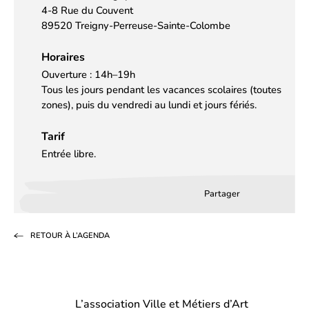
4-8 Rue du Couvent
89520 Treigny-Perreuse-Sainte-Colombe
Horaires
Ouverture : 14h–19h
Tous les jours pendant les vacances scolaires (toutes
zones), puis du vendredi au lundi et jours fériés.
Tarif
Entrée libre.
Partager
Partager
Partager
Partag
sur
sur
par
RETOUR À L’AGENDA
Facebook
LinkedIn
email
(s’ouvre
(s’ouvre
dans
dans
L’association Ville et Métiers d’Art
un
un