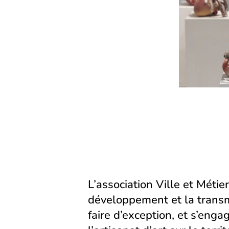
nouvel
nouvel
onglet)
onglet)
L’association Ville et Métier
développement et la transm
faire d’exception, et s’eng