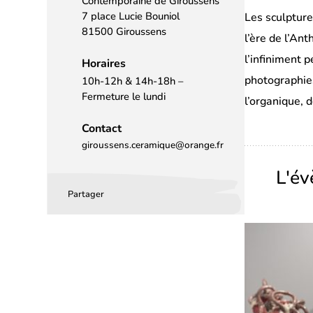
Contemporaine de Giroussens
7 place Lucie Bouniol
Les sculptur
81500 Giroussens
l’ère de l’An
l’infiniment 
Horaires
photographi
10h-12h & 14h-18h –
Fermeture le lundi
l’organique, 
Contact
giroussens.ceramique@orange.fr
L'é
Partager
Partager
Partager
Partager
sur
sur
par
Facebook
LinkedIn
email
(s’ouvre
(s’ouvre
dans
dans
un
un