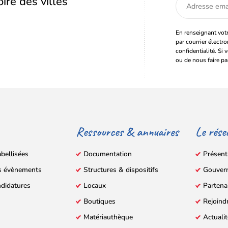
oire des villes
Adresse
email
En renseignant votr
par courrier électr
confidentialité. Si 
ou de nous faire pa
Ressources & annuaires
Le rése
abellisées
Documentation
Présent
s évènements
Structures & dispositifs
Gouver
ndidatures
Locaux
Partena
Boutiques
Rejoind
Matériauthèque
Actuali