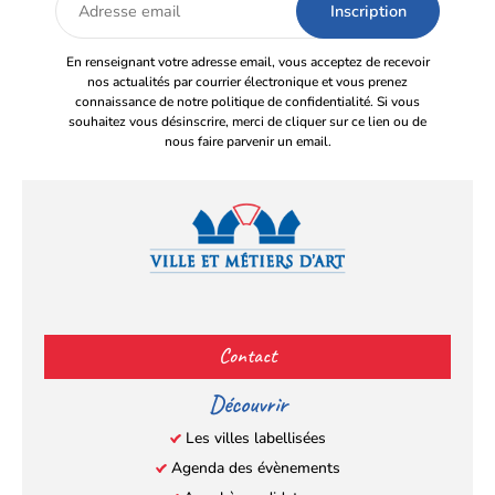
email
En renseignant votre adresse email, vous acceptez de recevoir
nos actualités par courrier électronique et vous prenez
connaissance de notre politique de confidentialité. Si vous
souhaitez vous désinscrire, merci de cliquer sur ce lien ou de
nous faire parvenir un email.
Facebook
YouTube
Instagram
LinkedIn
(s’ouvre
(s’ouvre
(s’ouvre
(s’ouvre
Contact
dans
dans
dans
dans
un
un
un
un
Découvrir
nouvel
nouvel
nouvel
nouvel
Les villes labellisées
onglet)
onglet)
onglet)
onglet)
Agenda des évènements