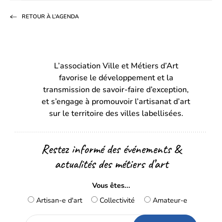
sur
sur
par
RETOUR À L’AGENDA
Facebook
LinkedIn
email
(s’ouvre
(s’ouvre
dans
dans
L’association Ville et Métiers d’Art
un
un
favorise le développement et la
nouvel
nouvel
transmission de savoir-faire d’exception,
onglet)
onglet)
et s’engage à promouvoir l’artisanat d’art
sur le territoire des villes labellisées.
Restez informé des événements &
actualités des métiers d’art
Vous êtes...
Artisan-e d'art
Collectivité
Amateur-e
Adresse