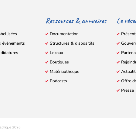
Ressources & annuaires
Le rése
abellisées
Documentation
Présent
s évènements
Structures & dispositifs
Gouver
ndidatures
Locaux
Partena
Boutiques
Rejoind
Matériauthèque
Actuali
Podcasts
Offre d
Presse
aphique 2026