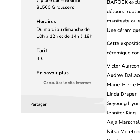
7 place Lucie Bouniol
BAROCK explore
81500 Giroussens
détours, ruptu
manifeste ou e
Horaires
Du mardi au dimanche de
Une céramique 
10h à 12h et de 14h à 18h
Cette expositi
Tarif
céramique con
4 €
Victor Alarçon
En savoir plus
Audrey Ballac
Consulter le site internet
Marie-Pierre 
Linda Draper
Soyoung Hyun
Partager
Partager
Partager
Partager
Jennifer King
sur
sur
par
Anja Marschal
Facebook
LinkedIn
email
Nitsa Meletop
(s’ouvre
(s’ouvre