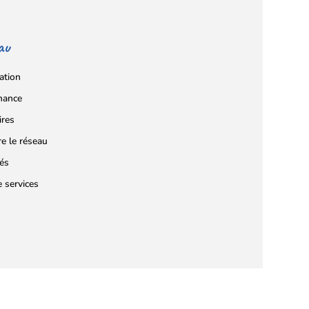
au
ation
nance
ires
re le réseau
tés
e services