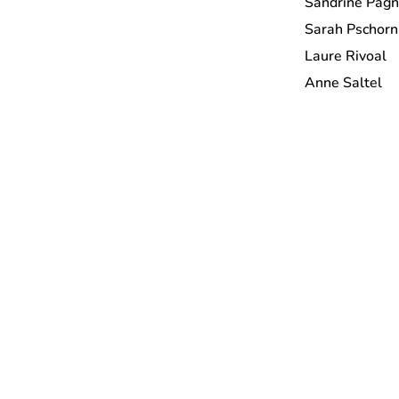
Sandrine Pag
dans
dans
Sarah Pschorn
un
un
Laure Rivoal
nouvel
nouvel
Anne Saltel
onglet)
onglet)