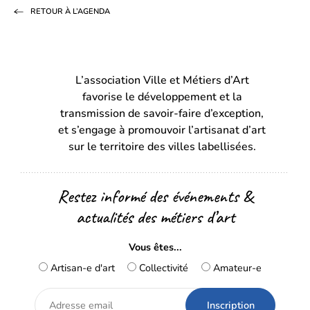
RETOUR À L’AGENDA
Facebook
LinkedIn
email
(s’ouvre
(s’ouvre
dans
dans
L’association Ville et Métiers d’Art
un
un
favorise le développement et la
nouvel
nouvel
transmission de savoir-faire d’exception,
onglet)
onglet)
et s’engage à promouvoir l’artisanat d’art
sur le territoire des villes labellisées.
Restez informé des événements &
actualités des métiers d’art
Vous êtes...
Artisan-e d'art
Collectivité
Amateur-e
Adresse