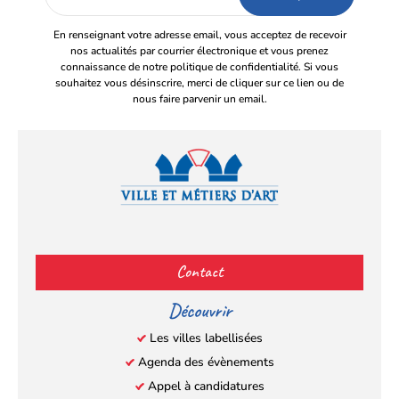
email
En renseignant votre adresse email, vous acceptez de recevoir
nos actualités par courrier électronique et vous prenez
connaissance de notre politique de confidentialité. Si vous
souhaitez vous désinscrire, merci de cliquer sur ce lien ou de
nous faire parvenir un email.
Facebook
YouTube
Instagram
LinkedIn
(s’ouvre
(s’ouvre
(s’ouvre
(s’ouvre
Contact
dans
dans
dans
dans
un
un
un
un
Découvrir
nouvel
nouvel
nouvel
nouvel
Les villes labellisées
onglet)
onglet)
onglet)
onglet)
Agenda des évènements
Appel à candidatures