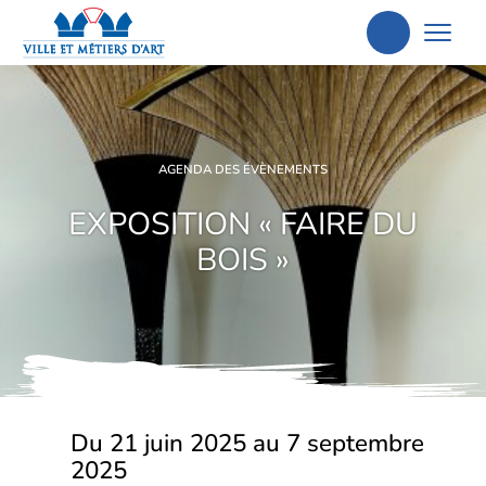
Aller
à
la
recherche
AGENDA DES ÉVÈNEMENTS
EXPOSITION « FAIRE DU
BOIS »
Du 21 juin 2025 au 7 septembre
2025