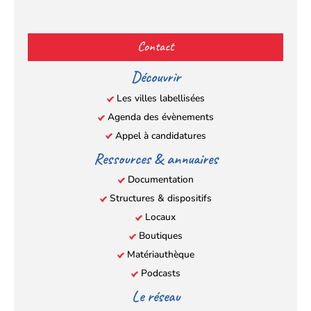
Facebook
YouTube
Instagram
LinkedIn
(s’ouvre
(s’ouvre
(s’ouvre
(s’ouvre
Contact
dans
dans
dans
dans
un
un
un
un
Découvrir
nouvel
nouvel
nouvel
nouvel
Les villes labellisées
onglet)
onglet)
onglet)
onglet)
Agenda des évènements
Appel à candidatures
Ressources & annuaires
Documentation
Structures & dispositifs
Locaux
Boutiques
Matériauthèque
Podcasts
Le réseau